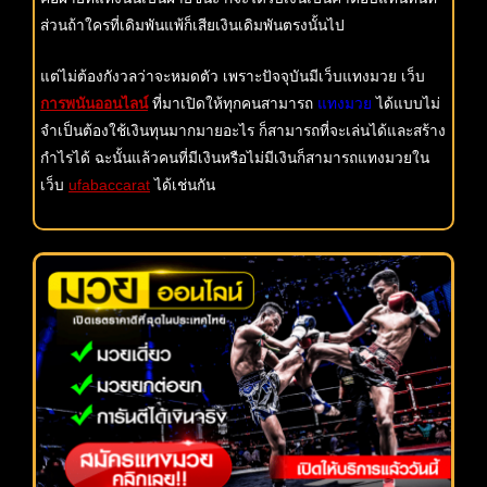
ส่วนถ้าใครที่เดิมพันแพ้ก็เสียเงินเดิมพันตรงนั้นไป
แต่ไม่ต้องกังวลว่าจะหมดตัว เพราะปัจจุบันมีเว็บแทงมวย เว็บ
การพนันออนไลน์
ที่มาเปิดให้ทุกคนสามารถ
แทงมวย
ได้แบบไม่
จำเป็นต้องใช้เงินทุนมากมายอะไร ก็สามารถที่จะเล่นได้และสร้าง
กำไรได้ ฉะนั้นแล้วคนที่มีเงินหรือไม่มีเงินก็สามารถแทงมวยใน
เว็บ
ufabaccarat
ได้เช่นกัน