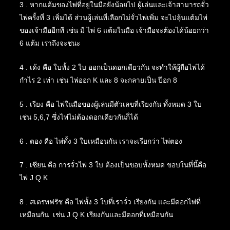
3 . หากแต้มของไพ่ที่อยู่ในมือยังน้อยไป ผู้เล่นและเจ้าสามารถจั่ว
ไพ่ครั้งที่ 3 เพิ่มได้ ส่วนผู้เล่นที่เลือกไม่จั่วไพ่เพิ่ม จะไปลุ้นแต้มไพ่
ของเจ้ามืออีกที เช่น มี ไพ่ 6 แต้มในมือ เจ้ามือจะต้องได้น้อยกว่า
6 แต้ม เราถึงจะชนะ
4 . เด้ง คือ ใบทั้ง 2 ใบ ออกเป็นดอกเดียวกัน จะทำให้ผู้ถือไพ่ได้
กำไร 2 เท่า เช่น ไพ่ออก K และ 8 จะกลายเป็น ป๊อก 8
5 . เรียง คือ ไพ่ในมือของผู้เล่นมีตัวเลขที่เรียงกัน ทั้งหมด 3 ใบ
เช่น 5,6,7 ซึ่งไพ่ไม่ต้องดอกเดียวกันก็ได้
6 . ตอง คือ ไพ่ทั้ง 3 ใบเหมือนกัน เราจะเรียกว่า ไพ่ตอง
7 . เซียน คือ การจั่วไพ่ 3 ใบ ต้องเป็นขอบทั้งหมด ขอบในที่นี้คือ
ไพ่ J Q K
8 . สเตรทฟรัช คือ ไพ่ทั้ง 3 ใบที่เราจั่ว เรียงกัน และมีดอกไพ่ที่
เหมือนกัน เช่น J Q K เรียงกันและมีดอกที่เหมือนกัน