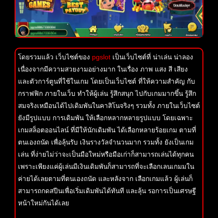
โดยรวมแล้ว เว็บไซต์ของ
pgslot
เป็นเว็บไซต์ที่ น่าเล่น น่าลอง
เนื่องจากมีความสวยงามอย่างมาก ในเรื่อง ภาพ แสง สี เสียง
และตัวการ์ตูนที่ใช้ในเกม โดยเป็นเว็บไซต์ ที่ให้ความสำคัญ กับ
กราฟฟิก ภายในเว็บ ทำให้ผู้เล่น รู้สึกสนุก ไปกับเกมมากขึ้น รู้สึก
สมจริงเหมือนได้ไปเดิมพันในคาสิโนจริงๆ รวมทั้ง ภายในเว็บไซต์
ยังมีรูปแบบ การเดิมพัน ให้เลือกหลากหลายรูปแบบ โดยเฉพาะ
เกมสล็อตออนไลน์ ที่มีให้นักเดิมพัน ได้เลือกหลายร้อยเกม ตามที่
ตนเองถนัด เพื่อลุ้นรับ เงินรางวัลจำนวนมาก รวมทั้ง ยังเป็นเกม
เล่น ที่ง่ายไม่ว่าจะเป็นมือใหม่หรือมือเก่าก็สามารถเล่นได้ทุกคน
เพราะเพียงแค่ผู้เล่นมีเงินเดิมพันก็สามารถที่จะเลือกเลนเกมมใน
ค่ายได้เลยตามที่ตนเองถนัด และหลังจาก เลือกเกมแล้ว ผู้เล่นก็
สามารถกดสปีนเพื่อเริ่มเดิมพันได้ทันที และลุ้น รอการเป็นเศรษฐี
หน้าใหม่กันได้เลย