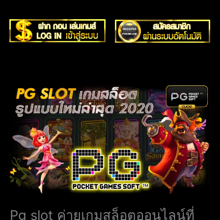
Skip
to
content
Pg slot ค่ายเกมสล็อตออนไลน์ที่