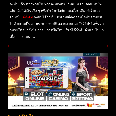
ดังนั้นแล้ว หากท่านใด ที่กำลังมองหา เว็บพนัน เกมออนไลน์ ที่
เล่นแล้วได้เงินจริง ๆ หรือกำลังเบื่อกับเกมสล็อตเดิมๆที่ซ้ำและ
จำเจนั้น
พีจีslot
จึงนับได้ว่าเป็นค่าเกมสล็อตออนไลน์ที่ครบครั้น
ไปด้วยเกมที่หลากหลาย กราฟฟิคสวยงามและยังมีโปรโมชั่นมา
กมายให้สมาชิกไม่ว่าจะเก่าหรือใหม่ เรียกได้ว่าคุ้มค่าและไม่น่า
เบื่ออย่างแน่นอน