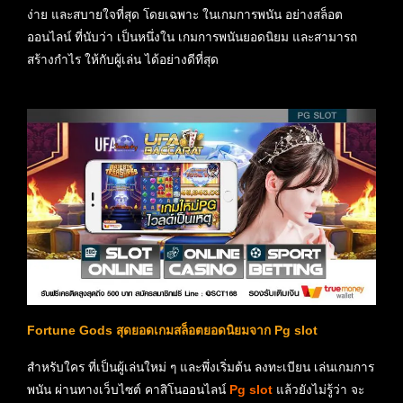
ง่าย และสบายใจที่สุด โดยเฉพาะ ในเกมการพนัน อย่างสล็อต
ออนไลน์ ที่นับว่า เป็นหนึ่งใน เกมการพนันยอดนิยม และสามารถ
สร้างกำไร ให้กับผู้เล่น ได้อย่างดีที่สุด
Fortune Gods สุดยอดเกมสล็อตยอดนิยมจาก Pg slot
สำหรับใคร ที่เป็นผู้เล่นใหม่ ๆ และพึ่งเริ่มต้น ลงทะเบียน เล่นเกมการ
พนัน ผ่านทางเว็บไซต์ คาสิโนออนไลน์
Pg slot
แล้วยังไม่รู้ว่า จะ