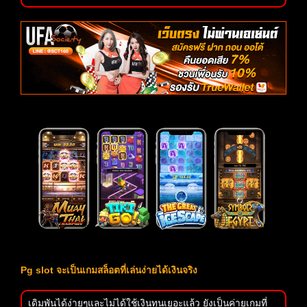
Pg slot จะเป็นเกมสล็อตที่เล่นง่ายได้เงินจริง
เดิมพันได้ง่ายๆและไม่ได้ใช้เงินทุนเยอะแล้ว ยังเป็นค่ายเกมที่