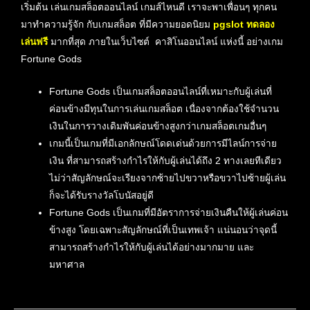
เริ่มต้น เล่นเกมสล็อตออนไลน์ เกมส์ไหนดี เราจะพาเพื่อนๆ ทุกคน
มาทำความรู้จัก กับเกมสล็อต ที่มีความยอดนิยม
pgslot ทดลอง
เล่นฟรี
มากที่สุด ภายในเว็บไซต์ คาสิโนออนไลน์ แห่งนี้ อย่างเกม
Fortune Gods
Fortune Gods เป็นเกมสล็อตออนไลน์ที่เหมาะกับผู้เล่นที่
ค่อนข้างมีทุนในการเล่นเกมสล็อต เนื่องจากต้องใช้จำนวน
เงินในการวางเดิมพันค่อนข้างสูงกว่าเกมสล็อตเกมอื่นๆ
เกมนี้เป็นเกมที่มีเอกลักษณ์โดดเด่นด้วยการมีไลน์การจ่าย
เงิน ที่สามารถสร้างกำไรให้กับผู้เล่นได้ถึง 2 ทางเลยทีเดียว
ไม่ว่าสัญลักษณ์จะเรียงจากซ้ายไปขวาหรือขวาไปซ้ายผู้เล่น
ก็จะได้รับรางวัลโบนัสอยู่ดี
Fortune Gods เป็นเกมที่มีอัตราการจ่ายเงินคืนให้ผู้เล่นค่อน
ข้างสูง โดยเฉพาะสัญลักษณ์ที่เป็นเทพเจ้า แน่นอนว่าจุดนี้
สามารถสร้างกำไรให้กับผู้เล่นได้อย่างมากมาย และ
มหาศาล