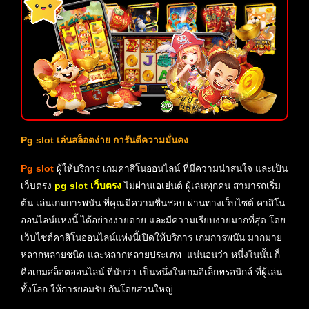
Pg slot เล่นสล็อตง่าย การันตีความมั่นคง
Pg slot
ผู้ให้บริการ เกมคาสิโนออนไลน์ ที่มีความน่าสนใจ และเป็น
เว็บตรง
pg slot เว็บต
ร
ง
ไม่ผ่านเอเย่นต์ ผู้เล่นทุกคน สามารถเริ่ม
ต้น เล่นเกมการพนัน ที่คุณมีความชื่นชอบ ผ่านทางเว็บไซต์ คาสิโน
ออนไลน์แห่งนี้ ได้อย่างง่ายดาย และมีความเรียบง่ายมากที่สุด โดย
เว็บไซต์คาสิโนออนไลน์แห่งนี้เปิดให้บริการ เกมการพนัน มากมาย
หลากหลายชนิด และหลากหลายประเภท แน่นอนว่า หนึ่งในนั้น ก็
คือเกมสล็อตออนไลน์ ที่นับว่า เป็นหนึ่งในเกมอิเล็กทรอนิกส์ ที่ผู้เล่น
ทั้งโลก ให้การยอมรับ กันโดยส่วนใหญ่