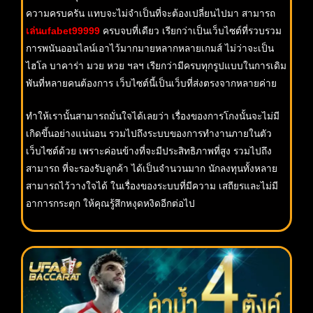
ความครบครัน แทบจะไม่จำเป็นที่จะต้องเปลี่ยนไปมา สามารถ
เล่น
ufabet99999
ครบจบที่เดียว เรียกว่าเป็นเว็บไซต์ที่รวบรวม
การพนันออนไลน์เอาไว้มากมายหลากหลายเกมส์ ไม่ว่าจะเป็น
ไฮโล บาคาร่า มวย หวย ฯลฯ เรียกว่ามีครบทุกรูปแบบในการเดิม
พันที่หลายคนต้องการ เว็บไซต์นี้เป็นเว็บที่ส่งตรงจากหลายค่าย
ทำให้เรานั้นสามารถมั่นใจได้เลยว่า เรื่องของการโกงนั้นจะไม่มี
เกิดขึ้นอย่างแน่นอน รวมไปถึงระบบของการทำงานภายในตัว
เว็บไซต์ด้วย เพราะค่อนข้างที่จะมีประสิทธิภาพที่สูง รวมไปถึง
สามารถ ที่จะรองรับลูกค้า ได้เป็นจำนวนมาก นักลงทุนทั้งหลาย
สามารถไว้วางใจได้ ในเรื่องของระบบที่มีความ เสถียรและไม่มี
อาการกระตุก ให้คุณรู้สึกหงุดหงิดอีกต่อไป