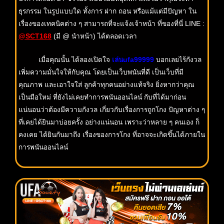
ธุรกรรม ในรูปแบบใด ทั้งการ ฝาก ถอน หรือแม้แต่มีปัญหา ใน
เรื่องของเทคนิคต่าง ๆ สามารถที่จะแจ้งเจ้าหน้า ที่ของที่นี่ LINE :
@SCT168
(มี @ นำหน้า) ได้ตลอดเวลา
เมื่อคุณนั้น ได้ลองเปิดใจ
เล่น
ufa99999
บอกเลยไร้กังวล
เพิ่มความมั่นใจให้กับคุณ โดยเป็นเว็บพนันที่ดี เป็นเว็บที่มี
คุณภาพ และเอาใจใส่ ลูกค้าทุกคนอย่างแท้จริง ยิ่งหากว่าคุณ
เป็นมือใหม่ ที่ยังไม่เคยทำการพนันออนไลน์ กับที่ได้มาก่อน
แน่นอนว่าต้องมีความกังวล เกี่ยวกับเรื่องการถูกโกง ปัญหาต่าง ๆ
ที่เคยได้ยินมาบ่อยครั้ง อย่างแน่นอน เพราะว่าหลาย ๆ คนเอง ก็
คงเคย ได้ยินกันมาถึง เรื่องของการโกง ที่อาจจะเกิดขึ้นได้ภายใน
การพนันออนไลน์