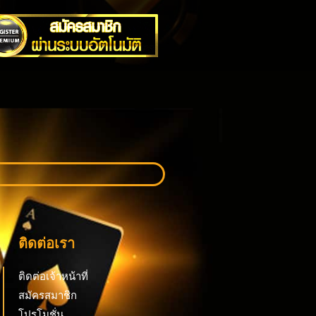
ติดต่อเรา
ติดต่อเจ้าหน้าที่
สมัครสมาชิก
โปรโมชั่น