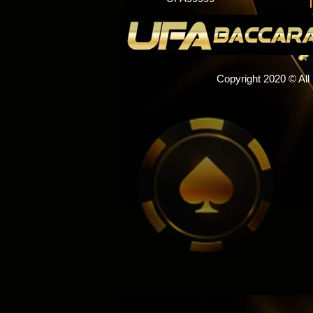
Copyright 2020 © All