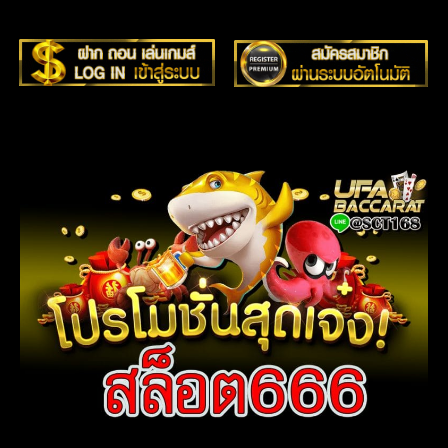
Skip
to
content