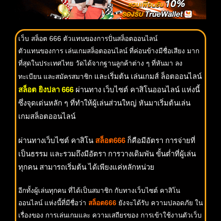
เว็บ สล็อต 666 ตัวแทนของการปั่นสล็อตออนไลน์
ตัวแทนของการ เล่นเกมสล็อตออนไลน์ ที่ค่อนข้างมีชื่อเสียง มาก
ที่สุดในประเทศไทย วัดได้จากฐานลูกค้าต่าง ๆ ที่หันมา ลง
และเริ่มต้น เล่นเกมส์ ล็อตออนไลน์
ทะเบียน และสมัครสมาชิก
สล็อต ยิงปลา 666
ผ่านทาง เว็บไซต์ คาสิโนออนไลน์ แห่งนี้
ซึ่งจุดเด่นหลัก ๆ ที่ทำให้ผู้เล่นส่วนใหญ่ หันมาเริ่มต้นเล่น
เกมสล็อตออนไลน์
ผ่านทางเว็บไซต์ คาสิโน
สล็อต666
ก็คือมีอัตรา การจ่ายที่
เป็นธรรม และรวมถึงมีอัตรา การวางเดิมพัน ขั้นต่ำที่ผู้เล่น
ทุกคน สามารถเริ่มต้น ได้เพียงแค่หลักหน่วย
อีกทั้งผู้เล่นทุกคน ที่ได้เป็นสมาชิก กับทางเว็บไซต์ คาสิโน
ออนไลน์ แห่งนี้ที่มีชื่อว่า
สล็อต666
ยังจะได้รับ ความปลอดภัย ใน
เรื่องของ การเล่นเกมและ ความเสถียรของ การเข้าใช้งานตัวเว็บ