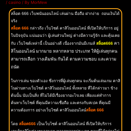
/
casino
/ By
MorMew
สล็อต 666 เว็บพนันออนไลน์ เล่นผ่าน มือถือ ฝากง่าย ถอนเงินได้
จริง
สล็อต 666
กล่าวถึง เว็บไซต์ คาสิโนออนไลน์ ที่เปิดให้บริการ อยู่
ในปัจจุบัน แน่นอนว่า ผู้เล่นส่วนใหญ่ ต่างมีความรู้จัก และคุ้นเคย
คา
กับ เว็บไซต์เหล่านี้ เป็นอย่างดี เนื่องจากมันมีเกมส์
สล็อต666
สิโนออนไลน์ มากมาย หลากหลาย ประเภท ให้ผู้เล่นทุกคน
สามารถเลือก วางเดิมพัน กันได้ ตามความชอบ และความ
ถนัด
ในการเล่น ของตัวเอง ซึ่งการที่ผู้เล่นทุกคน จะเริ่มต้นเล่นเกม คาสิ
โนผ่านทางเว็บไซต์ คาสิโนออนไลน์ ทั้งหลาย ที่ได้กล่าวมา ข้าง
ต้นนั้น นับเป็นสิ่ง ที่ไม่ได้มีเรื่องยากอะไรเลย เพียงแค่ทำการ
ค้นหาเว็บไซต์ ที่คุณมีความเชื่อถือ และตรงกับสเปค ที่คุณมี
ความต้องการ อย่างเว็บไซต์ คาสิโนออนไลน์
สล็อต 666
โดย
สล็อต666
เป็นเว็บไซต์ คาสิโนออนไลน์ ที่เปิดให้บริการ