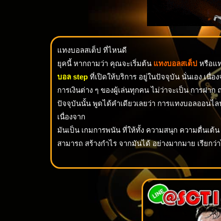
แทงบอลสเต็ป ที่ไหนดี
ยุคนี้ หากถามว่า คุณจะเริ่มต้น
แทงบอลสเต็ป
หรือแท
บอล step
ที่เปิดให้บริการ อยู่ในปัจจุบัน นั่นเอง เ
การเงินต่าง ๆ ของผู้เล่นทุกคน ไม่ว่าจะเป็น การฝาก
ปัจจุบันนั้น พูดได้คำเดียวเลยว่า การแทงบอลออนไลน
เนื่องจาก
มันเป็น เกมการพนัน ที่ให้ทั้ง ความสนุก ความตื่นเต้น
สามารถ สร้างกำไร จากมันได้ อย่างมากมาย เรียกว่าได