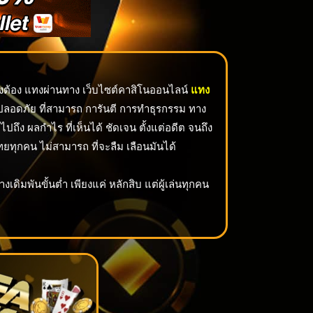
 คงต้อง แทงผ่านทาง เว็บไซต์คาสิโนออนไลน์
แทง
ความปลอดภัย ที่สามารถ การันตี การทำธุรกรรม ทาง
ถึง ผลกำไร ที่เห็นได้ ชัดเจน ตั้งแต่อดีต จนถึง
ยทุกคน ไม่สามารถ ที่จะลืม เลือนมันได้
เดิมพันขั้นต่ำ เพียงแค่ หลักสิบ แต่ผู้เล่นทุกคน