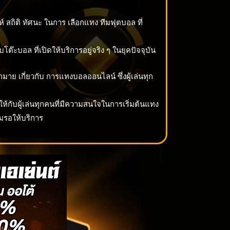
าะห์ สถิติ ทัศนะ ในการ เลือกแทง ทีมฟุตบอล ที่
ต๊ะบอล ที่เปิดให้บริการอยู่จริง ๆ ในยุคปัจจุบัน
มาย เกี่ยวกับ การแทงบอลออนไลน์ ซึ่งผู้เล่นทุก
ๆ ให้กับผู้เล่นทุกคนที่มีความสนใจในการเริ่มต้นแทง
มรอให้บริการ