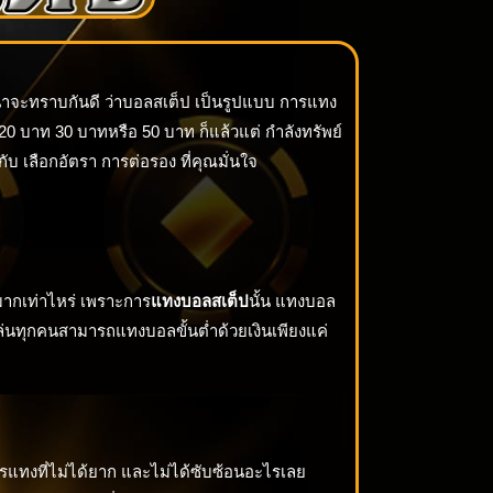
 น่าจะทราบกันดี ว่าบอลสเต็ป เป็นรูปแบบ การแทง
20 บาท 30 บาทหรือ 50 บาท ก็แล้วแต่ กำลังทรัพย์
กับ เลือกอัตรา การต่อรอง ที่คุณมั่นใจ
์ มากเท่าไหร่ เพราะการ
แทงบอลสเต็ป
นั้น แทงบอล
้เล่นทุกคนสามารถแทงบอลขั้นต่ำด้วยเงินเพียงแค่
การแทงที่ไม่ได้ยาก และไม่ได้ซับซ้อนอะไรเลย