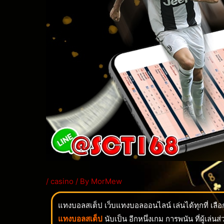
/
casino
/ By
MorMew
แทงบอลสเต็ป เว็บแทงบอลออนไลน์ เล่นได้ทุกที่ เลื
แทงบอลสเต็ป
นับเป็น อีกหนึ่งเกม การพนัน ที่ผู้เล่น