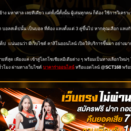
้าง มหาศาล เลยทีเดียว แต่ทั้งนี้ทั้งนั้น ผู้เล่นทุกคน ก็ต้อง ใช้การวิเคร
ลสเต็ปนั้น เป็นบอล ที่ต้อง แทงตั้งแต่ 3 คู่ขึ้นไป หากคุณเลือก แทงกับโ
เต็ป
แน่นอนว่า มีเว็บไซต์ คาสิโนออนไลน์ เปิดให้บริการขึ้นมา อย่างมาก
ยดายที่สุด เพียงแค่ เข้าสู่โลกโซเชียลมีเดียต่าง ๆ พร้อมเป็นทางเลือกใหม่
่วโมง ผ่านทางเว็บไซต์
บาคาร่าออนไลน์
หรือแอดไลน์
@SCT168
พร้อ