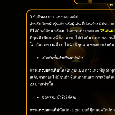
3 ข้อดีของ การ แทงบอลสเต็ป
สำหรับนักพนันรุ่นเก่า หรือผู้เล่น ที่ค่อนข้าง มีปร
ที่ไม่ต้องใช้ทุน หรืองบ ในการแทง เยอะเลย
วิธีเล่น
ที่คุณมี เพียงแค่นี้ ก็สามารถ ไปเริ่มต้น แทงบอลออนไล
โดยในบทความนี้ เราได้นำ 3 จุดเด่น ของการเริ่มต้
เดิมพันขั้นต่ำเพียงหลักสิบ
การ
แทงบอลสเต็ป
นั้น เป็นรูปแบบ การแทง ที่ผู้เล่น
สเต็ปฝากถอนไม่มีขั้นต่ำ ผู้เล่นทุกคนสามารถเริ่มต้
20 บาทเท่านั้น
ทำความเข้าใจได้ง่าย
การ
แทงบอลสเต็ป
นับเป็น 1 รูปแบบที่ผู้เล่นยุคใหม