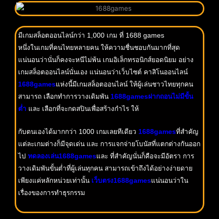
มีเกมสล็อตออนไลน์กว่า 1,000 เกม ที่ 1688 games
หนึ่งในเกมที่คนไทยหลายคน ให้ความชื่นชอบกันมากที่สุด
แน่นอนว่านั่นก็คงจะหนีไม่พ้น เกมอิเล็กทรอนิกส์ยอดนิยม อย่าง
เกมสล็อตออนไลน์นั่นเอง แน่นอนว่าเว็บไซต์ คาสิโนออนไลน์
1688games
แห่งนี้มีเกมสล็อตออนไลน์ ให้ผู้เล่นชาวไทยทุกคน
สามารถ เลือกทำการวางเดิมพัน
1688gamesฝากถอนไม่มีขั้น
ต่ำ
และ เลือกที่จะกดสปินเพื่อสร้างกำไร ให้
กับตนเองได้มากกว่า 1000 เกมเลยทีเดียว
1688games
ที่สำคัญ
แต่ละเกมต่างก็มีจุดเด่น และ การแจกจ่ายโบนัสที่แตกต่างกันออก
ไป
ทดลองเล่น1688games
และ ที่สำคัญนั่นก็คือจะมีอัตรา การ
วางเดิมพันขั้นต่ำที่ผู้เล่นทุกคน สามารถเข้าถึงได้อย่างง่ายดาย
เพียงแค่หลักหน่วยเท่านั้น
เว็บตรง1688games
แน่นอนว่าใน
เรื่องของการทำธุรกรรม