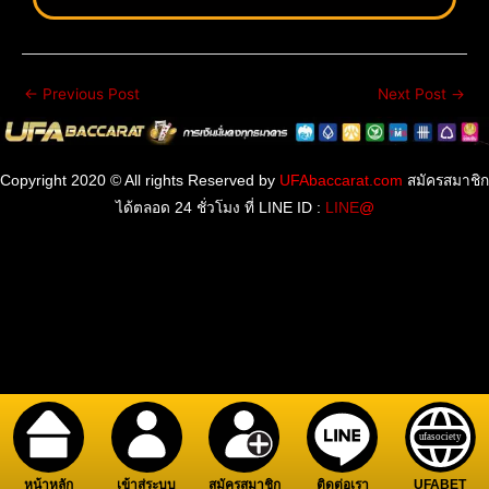
←
Previous Post
Next Post
→
Copyright 2020 © All rights Reserved by
UFAbaccarat.com
สมัครสมาชิก
ได้ตลอด 24 ชั่วโมง ที่ LINE ID :
LINE
@
ufasociety
หน้าหลัก
เข้าสู่ระบบ
สมัครสมาชิก
ติดต่อเรา
UFABET