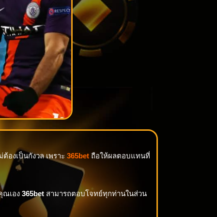
ม่ต้องเป็นกังวล เพราะ
365bet
ถือให้ผลตอบแทนที่
วคุณเอง
365bet
สามารถตอบโจทย์ทุกท่านในส่วน