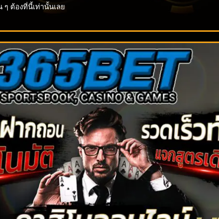
ต้องที่นี้เท่านั้นเลย