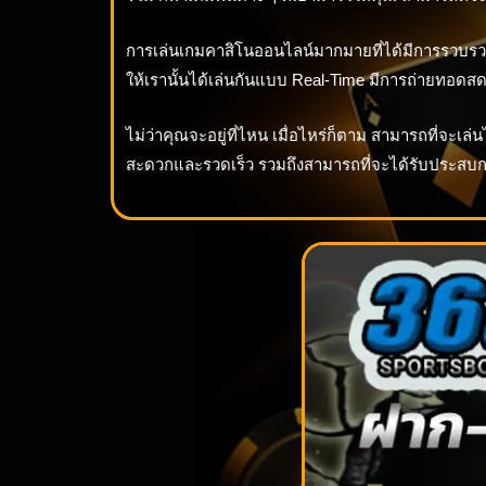
การเล่นเกมคาสิโนออนไลน์มากมายที่ได้มีการรวบรวมเ
ให้เรานั้นได้เล่นกันแบบ Real-Time มีการถ่ายทอด
ไม่ว่าคุณจะอยู่ที่ไหน เมื่อไหร่ก็ตาม สามารถที่จะเล
สะดวกและรวดเร็ว รวมถึงสามารถที่จะได้รับประสบการณ