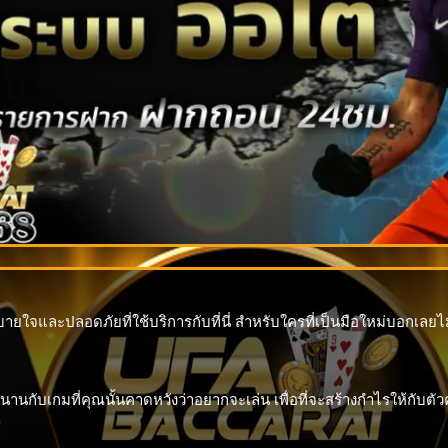
ายใจและปลอดภัยที่ใช้บริการกับที่นี่ สำหรับใครที่เป็นมือใหม่บอกเลยไ
สนานกับเกมที่คุณนั้นคาดหวังว่าอยากจะเล่น เพื่อที่จะสร้างกำไรให้กับตั