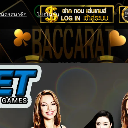
สมัครสมาชิก
โปรโมชั่น