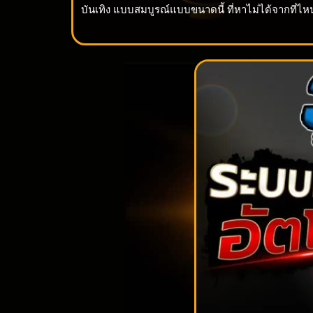
บันเทิง แบบสมบูรณ์แบบขนาดนี้ ที่หาไม่ได้จากที่ไหน ๆ 