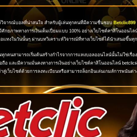
์วิจารณ์บอลที่น่าสนใจ สำหรับผู้เล่นทุกคนที่มีความชื่นชอบ
Betclic899
และมีศักยภาพทางการเงินเต็มเปี่ยมแบบ 100% อย่างเว็บไซต์คาสิโนออนไล
แทงในวันนั้นๆ ผ่านบทวิเคราะห์วิจารณ์ที่ทางเว็บไซต์ได้นำเสนอขึ้นท
้เล่นทุกคนสามารถเริ่มต้นสร้างกำไรจากการแทงบอลออนไลน์นั้นไม่ใช่เรื่
อถือ และมีความมั่นคงทางการเงินอย่างเว็บไซต์คาสิโนออนไลน์ betclicฝ
้าสู่เว็บไซต์ด้วยการลงทะเบียนหรือสามารถล็อกอินเล่นเกมส์การพนันต่