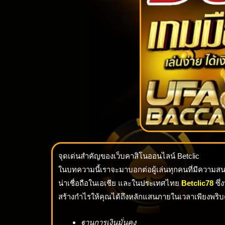
จุดเด่นสำคัญของเว็บคาสิโนออนไลน์ Betclic
ในบทความนี้เราจะมาบอกต่อผู้เล่นทุกคนที่มีความ
น่าเชื่อถือในเอเชีย และในประเทศไทย
Betclic78
ซึ่
สร้างกำไรให้คุณได้ถึงหลักแสนภายในเวลาเพียงพริบตาเ
ฐานการเงินมั่นคง