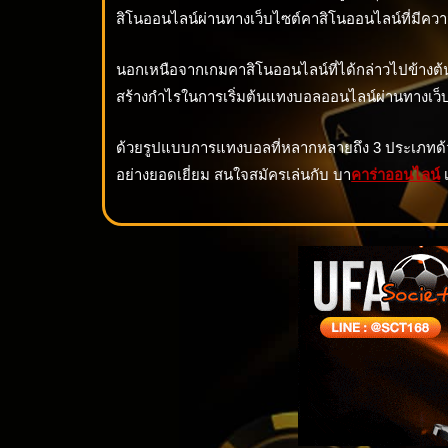
สิโนออนไลน์ผ่านทางเว็บไซต์คาสิโนออนไลน์ที่มีความ
นอกเหนือจากเกมคาสิโนออนไลน์ที่ได้กล่าวไปข้างต้น
สร้างกำไรในการเริ่มต้นแทงบอลออนไลน์ผ่านทางเว็
ด้วยรูปแบบการแทงบอลที่หลากหลายถึง 3 ประเภทด้วย
อย่างยอดเยี่ยม สนใจสมัครเล่นกับ บา
คาร่าออนไลน์