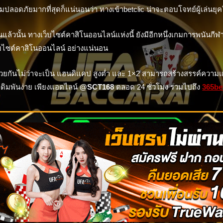
ปลอดภัยมากที่สุดก็แน่นอนว่า ทางเข้าbetclic
น่าจะตอบโจทย์ผู้เล่นยุคใ
แล้วนั้น ทางเว็บไซต์คาสิโนออนไลน์แห่งนี้
ยังมีอีกหนึ่งเกมการพนันกีฬ
บไซต์คาสิโนออนไลน์
อย่างแน่นอน
กันไม่ว่าจะเป็น แฮนดิแคป สูงต่ำ และ 1×2 สามารถสร้างสรรค์ความแตกต
เดิมพันง่าย เพียงแอดไลน์
@SCT168
ตลอด 24 ชั่วโมง รวมไปถึง
365be