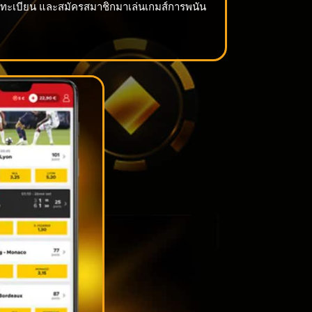
ลงทะเบียน และสมัครสมาชิกมาเล่นเกมส์การพนัน