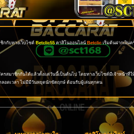
าชิกกับทางเว็บไซต์
Betclic55
คาสิโนออนไลน์
Betclic
เริ่มต้นฝากเงินค
รสมาชิกกันได้แล้วตั้งแต่วันนี้เป็นต้นไป โดยทางเว็บไซต์มีเจ้าหน้าท
ลอดเวลา ไม่มีมีวันหยุดนักขัตฤกษ์ ต้อนรับผู้เล่นทุกคน