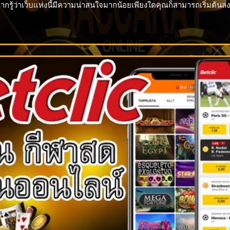
กรู้ว่าเว็บแห่งนี้มีความน่าสนใจมากน้อยเพียงใดคุณก็สามารถเริ่มต้น