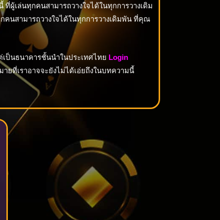
ี้ ที่ผู้เล่นทุกคนสามารถวางใจได้ในทุกการวางเดิม
นทุกคนสามารถวางใจได้ในทุกการวางเดิมพัน ที่คุณ
วนแต่เป็นธนาคารชั้นนำในประเทศไทย
Login
ที่เราอาจจะยังไม่ได้เอ่ยถึงในบทความนี้