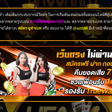
้นต่ำ เติมเต็มประสบการณ์ใหม่ๆ ในการเริ่มต้นเล่นเกมสล็อตออนไลน์ที่ผ
กมายหลากหลายรูปแบบ
ดาวน์โหลดjoker123
และ หลากหลายประเภท สามารถ
รายได้ต่างๆ
สมัคร ยูฟ่าเบท
หรือ สอบถาม ได้ที่
@sct168
มีเจ้าหน้าที่ค
่ำ