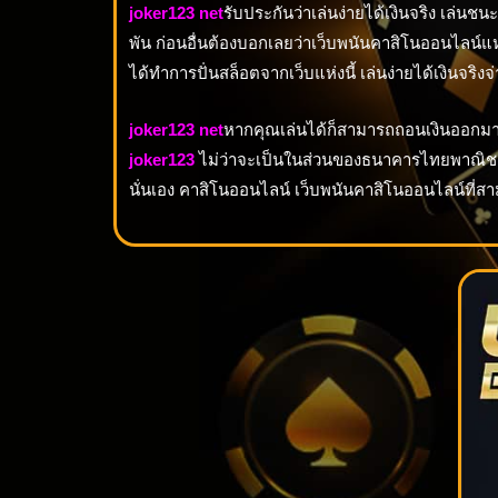
joker123 net
รับประกันว่าเล่นง่ายได้เงินจริง เล่น
พัน ก่อนอื่นต้องบอกเลยว่าเว็บพนันคาสิโนออนไลน์แห่งน
ได้ทำการปั่นสล็อตจากเว็บแห่งนี้ เล่นง่ายได้เงินจริงจ
joker123 net
หากคุณเล่นได้ก็สามารถถอนเงินออกมาใช
joker123
ไม่ว่าจะเป็นในส่วนของธนาคารไทยพาณิชย์
นั่นเอง คาสิโนออนไลน์ เว็บพนันคาสิโนออนไลน์ที่ส