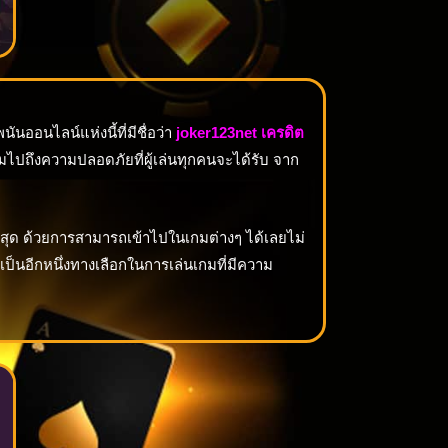
นออนไลน์แห่งนี้ที่มีชื่อว่า
joker123net เครดิต
วมไปถึงความปลอดภัยที่ผู้เล่นทุกคนจะได้รับ จาก
ี่สุด ด้วยการสามารถเข้าไปในเกมต่างๆ ได้เลยไม่
เป็นอีกหนึ่งทางเลือกในการเล่นเกมที่มีความ