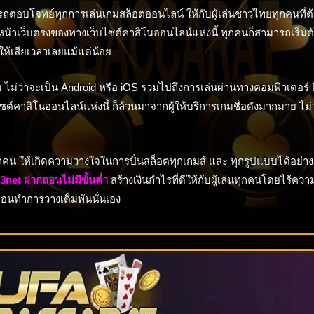
มารถตอบโจทย์ทุกการเล่นเกมสล็อตออนไลน์ ให้กับผู้เล่นชาวไทยทุกคนที่ต
ู่หน้าเว็บตรงของทางเว็บไซต์คาสิโนออนไลน์แห่งนี้ ทุกคนก็สามารถเริ่ม
ให้เสียเวลาเลยแม้แต่น้อย
บ ไม่ว่าจะเป็น Android หรือ iOS รวมไปถึงการเล่นผ่านทางคอมพิวเตอร์
ไซต์คาสิโนออนไลน์แห่งนี้ ก็ล้วนมาจากผู้ให้บริการเกมชื่อดังมากมาย ไ
คน ให้เกิดความวางใจในการปั่นสล็อตทุกเกมส์ และ ทุกรูปแบบได้อย่างดี
3net ฝากถอนไม่มีขั้นต่ำ
สร้างเงินกำไรที่ดีให้กับผู้เล่นทุกคนโดยไร้คว
่อนทำการวางเดิมพันนั่นเอง