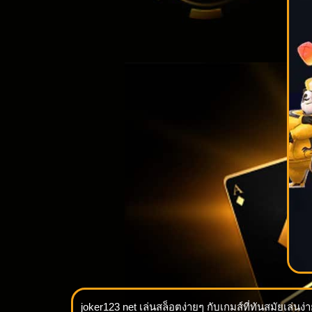
joker123 net เล่นสล็อตง่ายๆ กับเกมส์ที่ทันสมัยเล่นง่