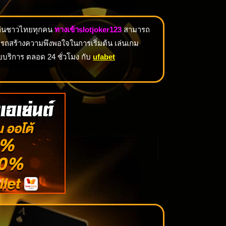
ู้เล่นชาวไทยทุกคน
ทางเข้าslotjoker123
สามารถ
สร้างความพึงพอใจในการเริ่มต้น เล่นเกม
อยบริการ ตลอด 24 ชั่วโมง กับ
ufabet