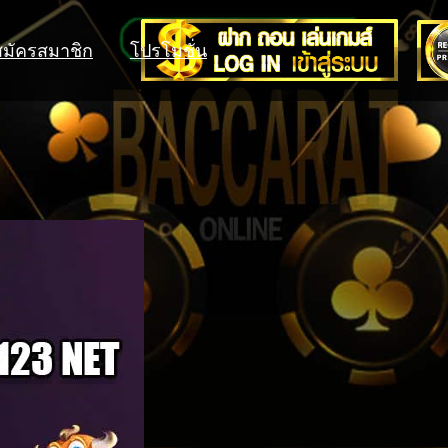
สมัครสมาชิก
โปรโมชั่น