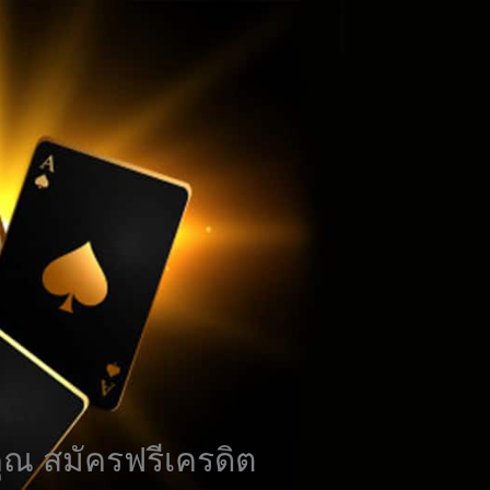
ุณ สมัครฟรีเครดิต