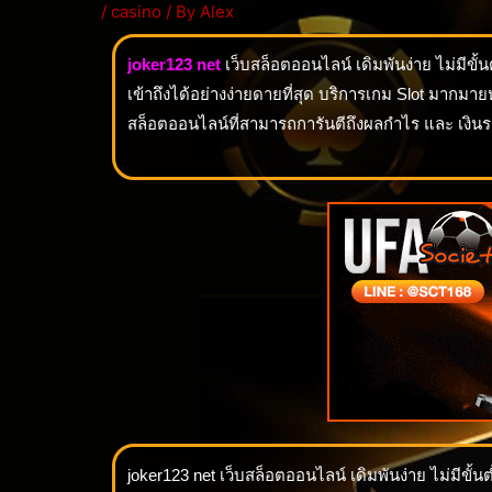
/
casino
/ By
Alex
joker123 net
เว็บสล็อตออนไลน์ เดิมพันง่าย ไม่มีขั
เข้าถึงได้อย่างง่ายดายที่สุด บริการเกม Slot มา
สล็อตออนไลน์ที่สามารถการันตีถึงผลกำไร และ เงิน
joker123 net เว็บสล็อตออนไลน์ เดิมพันง่าย ไม่มีขั้นต