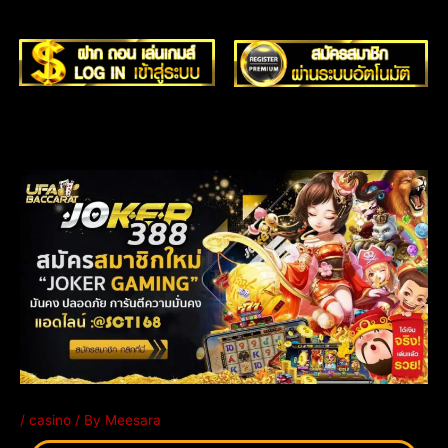
Skip
to
content
/
casino
/ By
Meesara