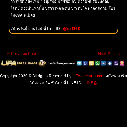
การพัฒนาสิ่งใหม่ ๆ อยู่เสมอ มาพร้อมกับ ความทันสมัยที่ตอบ
โจทย์ ต้องที่นี่เท่านั้น บริการทุกระดับ ประทับใจ ฝากติดตาม โปร
โมชั่นดี ที่นี่เลย
สมัครวันนี้ ผ่านไลน์ ที่ Line ID :
@sct168
←
Previous Post
Next Post
→
Copyright 2020 © All rights Reserved by
UFAbaccarat.com
สมัครสมาชิก
ได้ตลอด 24 ชั่วโมง ที่ LINE ID :
LINE
@