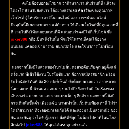
คงไม่ต้องบอกอะไรมาก ว่าถ้าหากเราเล่นผ่านที่นี่ แล้วจะ
ได้อะไร สำหรับสิ่งที่เรา ได้อย่างแรกเลย คือ เรื่องของคุณภาพ
เว็บไซต์ ผู้ให้บริการคาสิโนออนไลน์ และการพนันออนไลน์
ปัจจุบันนี้มีเยอะมากมาย แต่ถ้าหาก ให้เลือกเว็บไซต์ที่มีคุณภาพที่
ดี รวมไปถึงให้ผลตอบแทนที่ดี แน่นอนว่าคงมีไม่กี่เว็บไซต์ ซึ่ง
joker388
ก็ถือเป็นหนึ่งในนั้น ที่จะให้ในส่วนนี้คุณได้อย่าง
แน่นอน แค่ลองเข้ามาร่วม สนุกเปิดใจ และใช้บริการ ไปพร้อม
กัน
นอกจากนี้ยังมีในส่วนของโปรโมชั่น คอยรอต้อนรับคุณอยู่ตั้งแต่
ครั้งแรก ที่เข้าใช้งาน โปรโมชั่นแรก คือการสมัครสมาชิก พร้อม
รับโบนัสฟรีทันที ถึง 30 เปอร์เซ็นต์ ซึ่งต้องบอกเลยว่า อย่าพลาด
โอกาสแบบนี้ ช้าหมด อดแน่ ๆ รวมไปถึงยังการันตี ในเรื่องของ
เงินรางวัล มากมาย และจ่ายแบบเต็ม ๆ อีกด้วย นอกจากนี้ ยังมี
การเดิมพันขั้นต่ำ เพียงแค่ 1 บาทเท่านั้น เริ่มต้นเพียงเท่านี้ ไม่ว่า
ใครก็สามารถ ที่จะลองมาเล่นกันได้ และลองมาเป็นส่วนหนึ่ง ของ
กัน และกันดู จะได้รับรู้เลยว่า สิ่งที่ดีที่สุด ไม่ต้องไปหาที่ไหน ไกล
อีกต่อไป
joker888
ให้คุณได้ครบทุกอย่างแล้ว