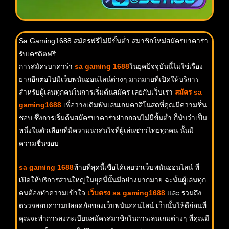
Sa Gaming1688 สมัครฟรีไม่มีขั้นต่ำ สมาชิกใหม่สมัครบาคาร่า
รับเครดิตฟรี
การสมัครบาคาร่า
sa gaming 1688
ในยุคปัจจุบันนี้ไม่ใช่เรื่อง
ยากอีกต่อไปมีเว็บพนันออนไลน์ต่างๆ มากมายที่เปิดให้บริการ
สำหรับผู้เล่นทุกคนในการเริ่มต้นสมัคร เลยกับเว็บเรา
สมัคร sa
gaming1688
เพื่อวางเดิมพันเล่นเกมคาสิโนสดที่คุณมีความชื่น
ชอบ ซึ่งการเริ่มต้นสมัครบาคาร่าฝากถอนไม่มีขั้นต่ำ ก็นับว่าเป็น
หนึ่งในตัวเลือกที่มีความน่าสนใจที่ผู้เล่นชาวไทยทุกคน นั้นมี
ความชื่นชอบ
sa gaming 1688
ท้ายที่สุดนี้เชื่อได้เลยว่าเว็บพนันออนไลน์ ที่
เปิดให้บริการส่วนใหญ่ในยุคนี้นั้นมีอย่างมากมาย ฉะนั้นผู้เล่นทุก
คนต้องทำความเข้าใจ
เว็บตรง sa gaming1688
และ รวมถึง
ตรวจสอบความปลอดภัยของเว็บพนันออนไลน์ เว็บนั้นให้ดีก่อนที่
คุณจะทำการลงทะเบียนสมัครสมาชิกในการเล่นเกมต่างๆ ที่คุณมี