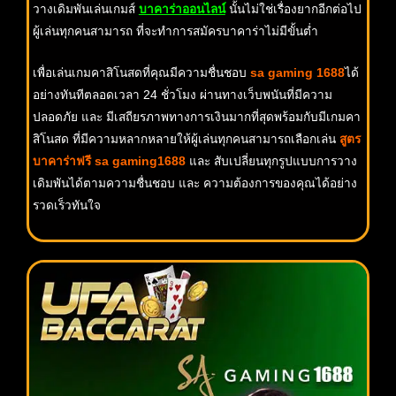
วางเดิมพันเล่นเกมส์
บาคาร่าออนไลน์
นั้นไม่ใช่เรื่องยากอีกต่อไป
ผู้เล่นทุกคนสามารถ ที่จะทำการสมัครบาคาร่าไม่มีขั้นต่ำ
เพื่อเล่นเกมคาสิโนสดที่คุณมีความชื่นชอบ
sa gaming 1688
ได้
อย่างทันทีตลอดเวลา 24 ชั่วโมง ผ่านทางเว็บพนันที่มีความ
ปลอดภัย และ มีเสถียรภาพทางการเงินมากที่สุดพร้อมกับมีเกมคา
สิโนสด ที่มีความหลากหลายให้ผู้เล่นทุกคนสามารถเลือกเล่น
สูตร
บาคาร่าฟรี sa gaming1688
และ สับเปลี่ยนทุกรูปแบบการวาง
เดิมพันได้ตามความชื่นชอบ และ ความต้องการของคุณได้อย่าง
รวดเร็วทันใจ