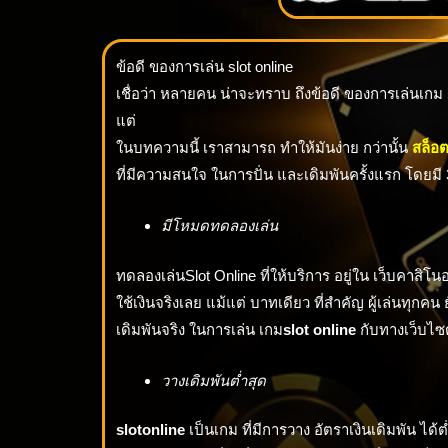
ข้อดี ของการเล่น
slot online
เชื่อว่า หลายคน น่าจะทราบ ถึงข้อดี ของการเล่นเกม
แต่
ในบทความนี้ เราสามารถ ทำให้มันง่าย กว่านั้น
สล็อ
ที่มีความสนใจ ในการปั่น และเดิมพันครั้งแรก โดยมี
มีโหมดทดลองเล่น
ทดลองเล่นSlot Online
ที่ให้บริการ อยู่ใน เว็บคาสิ
ใช้เงินจริงเลย แม้แต่ บาทเดียว ที่สำคัญ ผู้เล่นทุ
เดิมพันจริง ในการเล่น เกม
slot online
กับทางเว็บไซ
วางเดิมพันต่ำสุด
slotonline
เป็นเกม ที่มีการวาง อัตราเงินเดิมพัน ได้