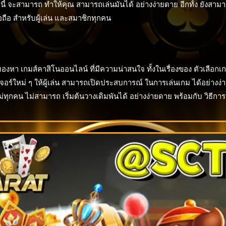
ตนี้ จะสามารถ ทำให้คุณ สามารถเล่นมันได้ อย่างง่ายดาย อีกทั้ง ยังสามาร
ถือ สำหรับผู้เล่น และสมาชิกทุกคน
มองหา เกมส์คาสิโนออนไลน์ ที่มีความน่าสนใจ ทั้งในเรื่องของ ตัวเลือกเ
ะฟีเจอร์ใหม่ ๆ ให้ผู้เล่น สามารถเปิดประสบการณ์ ในการเล่นเกม ได้อย่าง
ม่ทุกคน ไม่สามารถ เริ่มต้นวางเดิมพันได้ อย่างง่ายดาย พร้อมกับ วิธีก