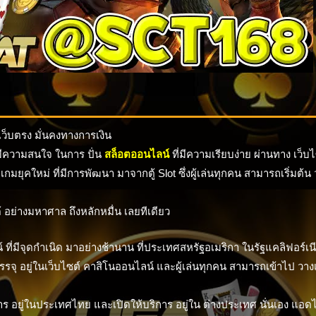
่ เว็บตรง มั่นคงทางการเงิน
ี่มีความสนใจ ในการ ปั่น
สล็อตออนไลน์
ที่มีความเรียบง่าย ผ่านทาง เว็บไ
 เกมยุคใหม่ ที่มีการพัฒนา มาจากตู้
Slot
ซึ่งผู้เล่นทุกคน สามารถเริ่มต้
ด้ อย่างมหาศาล ถึงหลักหมื่น เลยทีเดียว
 ที่มีจุดกำเนิด มาอย่างช้านาน ที่ประเทศสหรัฐอเมริกา ในรัฐแคลิฟอร์เนีย
บรรจุ อยู่ในเว็บไซต์ คาสิโนออนไลน์ และผู้เล่นทุกคน สามารถเข้าไป วา
ริการ อยู่ในประเทศไทย และเปิดให้บริการ อยู่ใน ต่างประเทศ นั่นเอง แอ