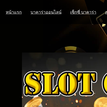
Skip
to
หน้าแรก
บาคาร่าออนไลน์
เซ็กซี่ บาคาร่า
content