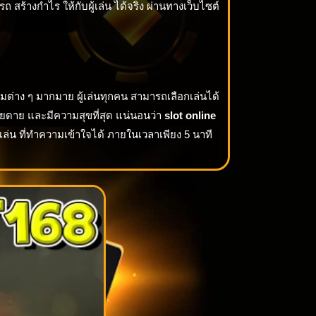
ถ สร้างกำไร ให้กับผู้เล่น ได้จริง ผ่านทางเว็บไซต์
กมต่าง ๆ มากมาย ผู้เล่นทุกคน สามารถเลือกเล่นได้
ง่ายดาย และมีความสุขที่สุด แน่นอนว่า
slot online
ารเล่น ที่ทำความเข้าใจได้ ภายในเวลาเพียง
5
นาที