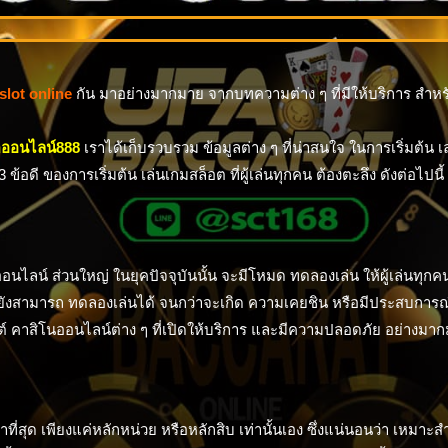
slot online
กัน มาอย่างมากมาย จากบทความต่าง ๆ ที่มีให้บริการ สำหร
ตออนไลน์888
เราได้เก็บรวบรวม ข้อมูลต่าง ๆ ที่น่าสนใจ ในการเริ่มต้น 
3
ข้อดี ของการเริ่มต้น เล่นเกมสล็อต ที่ผู้เล่นทุกคน ต้องตะลึง ดังต่อไปนี้
โนออนไลน์ ส่วนใหญ่ ในยุคปัจจุบันนั้น จะมีโหมด ทดลองเล่น ให้ผู้เล่นท
กคน ยังสามารถ ทดลองเล่นได้ จนกว่าจะเกิด ความเคยชิน หรือมีประสบการณ
ต์ คาสิโนออนไลน์ต่าง ๆ ที่เปิดให้บริการ และมีความปลอดภัย อย่างมา
ต่ำที่สุด เพียงแค่หลักหน่วย หรือหลักสิบ เท่านั้นเอง ซึ่งแน่นอนว่า เหมาะ