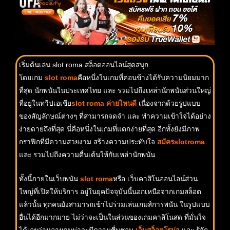
เริ่มต้นเล่น slot roma สล็อตออนไลน์สุดสนุก
โดยเกม
slot roma
คือหนึ่งในเกมที่ค่อนข้างได้รับความนิยมมาก
ที่สุด นักพนันในประเทศไทย และ รวมไปถึงเหล่านักพนันส่วนใหญ่
ที่อยู่ในทวีปเอเชีย
slot roma ค่ายไหนดี
เนื่องจากด้วยรูปแบบ
ของสัญลักษณ์ต่างๆ ที่สามารถจดจำ และ ทำความเข้าใจได้อย่าง
ง่ายดายถึงที่สุด นี่คือหนึ่งในเกมที่แตกง่ายที่สุด อีกทั้งยังมีภาพ
กราฟิกที่มีความสวยงาม สร้างความประทับใจ
สมัครslotroma
และ รวมไปถึงความตื่นเต้นให้กับเหล่านักพนัน
ทั้งนี้ภายในเว็บพนัน
slot roma
หรือ เว็บคาสิโนออนไลน์ส่วน
ใหญ่ที่เปิดให้บริการ อยู่ในยุคปัจจุบันนี้นอกเหนือจากเกมสล็อต
แล้วนั้น ทุกคนยังสามารถเข้าไปร่วมเล่นเกมส์การพนัน ในรูปแบบ
อื่นได้อีกมากมาย ไม่ว่าจะเป็นในส่วนของเกมคาสิโนสด ที่มั่นใจ