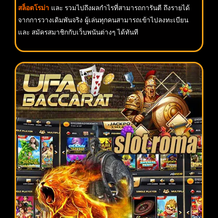
สล็อตโรม่า
และ รวมไปถึงผลกำไรที่สามารถการันตี ถึงรายได้
จากการวางเดิมพันจริง ผู้เล่นทุกคนสามารถเข้าไปลงทะเบียน
และ สมัครสมาชิกกับเว็บพนันต่างๆ ได้ทันที