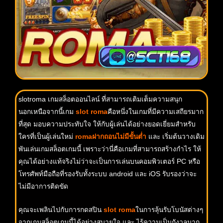
slotroma เกมสล็อตออนไลน์ ที่สามารถเติมเต็มความสนุก
นอกเหนือจากนี้เกม
slot roma
คือหนึ่งในเกมที่มีความเสถียรมาก
ที่สุด มอบความประทับใจ ให้กับผู้เล่นได้อย่างยอดเยี่ยมสำหรับ
ใครที่เป็นผู้เล่นใหม่
romaฝากถอนไม่มีขั้นต่ำ
และ เริ่มต้นวางเดิม
พันเล่นเกมสล็อตเกมนี้ เพราะว่านี่คือเกมที่สามารถสร้างกำไร ให้
คุณได้อย่างแท้จริงไม่ว่าจะเป็นการเล่นบนคอมพิวเตอร์ PC หรือ
โทรศัพท์มือถือที่รองรับทั้งระบบ android และ iOS รับรองว่าจะ
ไม่มีอาการติดขัด
คุณจะเพลินไปกับการกดสปิน
slot roma
ในการลุ้นรับโบนัสต่างๆ
จากเกมสล็อตเกมนี้ได้อย่างสบายใจ และ ไร้ความเป็นกังวลมาก