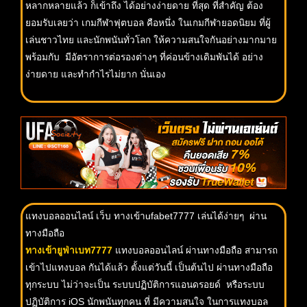
หลากหลายแล้ว ก็เข้าถึง ได้อย่างง่ายดาย ที่สุด ที่สำคัญ ต้อง
ยอมรับเลยว่า เกมกีฬาฟุตบอล คือหนึ่ง ในเกมกีฬายอดนิยม ที่ผู้
เล่นชาวไทย และนักพนันทั่วโลก ให้ความสนใจกันอย่างมากมาย
พร้อมกับ มีอัตราการต่อรองต่างๆ ที่ค่อนข้างเดิมพันได้ อย่าง
ง่ายดาย และทำกำไรไม่ยาก นั่นเอง
แทงบอลออนไลน์ เว็บ ทางเข้าufabet7777 เล่นได้ง่ายๆ ผ่าน
ทางมือถือ
ทางเข้ายูฟ่าเบท7777
แทงบอลออนไลน์ ผ่านทางมือถือ สามารถ
เข้าไปแทงบอล กันได้แล้ว ตั้งแต่วันนี้ เป็นต้นไป ผ่านทางมือถือ
ทุกระบบ ไม่ว่าจะเป็น ระบบปฏิบัติการแอนดรอยด์ หรือระบบ
ปฏิบัติการ iOS นักพนันทุกคน ที่ มีความสนใจ ในการแทงบอล