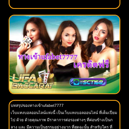
บทสรุปของทางเข้าufabet7777
เว็บแทงบอลออนไลน์แห่งนี้ เป็นเว็บแทงบอลออนไลน์ ที่เต็มเปี่ยม
ไป ด้วย ด้วยคุณภาพ มีราคาการต่อรองต่างๆ ที่ค่อนข้างเป็นก
ลาง และ มีความเป็นธรรมอย่างมาก ที่สุดฉะนั้น สำหรับใคร ที่