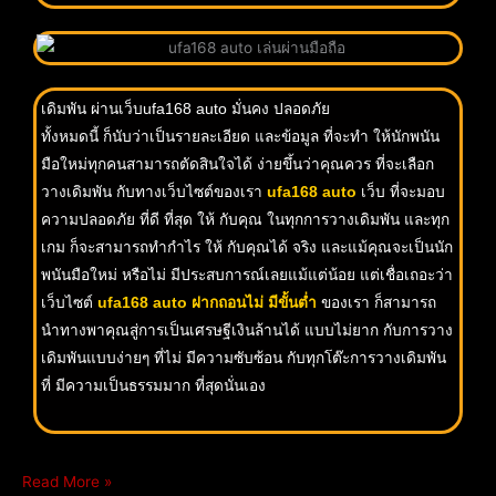
เดิมพัน ผ่านเว็บufa168 auto มั่นคง ปลอดภัย
ทั้งหมดนี้ ก็นับว่าเป็นรายละเอียด และข้อมูล ที่จะทำ ให้นักพนัน
มือใหม่ทุกคนสามารถตัดสินใจได้ ง่ายขึ้นว่าคุณควร ที่จะเลือก
วางเดิมพัน กับทางเว็บไซต์ของเรา
ufa168 auto
เว็บ ที่จะมอบ
ความปลอดภัย ที่ดี ที่สุด ให้ กับคุณ ในทุกการวางเดิมพัน และทุก
เกม ก็จะสามารถทำกำไร ให้ กับคุณได้ จริง และแม้คุณจะเป็นนัก
พนันมือใหม่ หรือไม่ มีประสบการณ์เลยแม้แต่น้อย แต่เชื่อเถอะว่า
เว็บไซต์
ufa168 auto
ฝากถอนไม่ มีขั้นต่ำ
ของเรา ก็สามารถ
นำทางพาคุณสู่การเป็นเศรษฐีเงินล้านได้ แบบไม่ยาก กับการวาง
เดิมพันแบบง่ายๆ ที่ไม่ มีความซับซ้อน กับทุกโต๊ะการวางเดิมพัน
ที่ มีความเป็นธรรมมาก ที่สุดนั่นเอง
Read More »