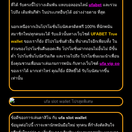
ที่ได้ รับตรงนี้ไปวางเดิมพัน แทงบอลออนไลน์
ufabet
และรวม
ไปถึง เดิมพันกีฬา ในประเภทอื่นๆได้ อย่างง่ายดาย ที่สุด
นอกเหนือจากเงินโปรโมชั่นโบนัสเครดิตฟรี 100% ที่นักพนัน
สมาชิกใหม่ทุกคนจะได้ รับแล้วนั้นทางเว็บไซต์
UFABET True
wallet
ของเราก็ยัง มีโปรโมชั่นตัวอื่น ที่น่าสนใจอีกเพียบทั้ง ใน
ส่วนของโปรโมชั่นคืนยอดเสีย โปรโมชั่นฝากถอนไม่อั้นไม่ มีขั้น
ต่ำ โปรโมชั่นโบนัสวันเกิด และรวมไปถึง โปรโมชั่นแนะนำเพื่อน
ยิ่งคุณชวนเพื่อนมาเล่นเกมการพนัน กับทางเว็บไซต์
ufa vip co
ของเราได้ มากเท่าไหร่ คุณก็ยิ่ง มีสิทธิ์ได้ รับโบนัสมากขึ้น
เท่านั้น
ข้อดีของการเล่นคาสิโน กับ
ufa slot wallet
ข้อมูลต่อไปนี้ เราจะพานักพนันมือใหม่ ทุกคน ที่กำลังตัดสินใจ