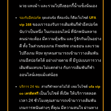
มวย แทงม้า และรวมไปถึงฮอกกี้น้ำแข็งนั่นเอง
รองรับอีสปอร์ต
จุดเด่นข้อ ที่สองนั่น ก็คือเว็บไซต์
UFA
ของเรารองรับการเดิมพันกีฬาอีสปอร์ต
vip 168
นับว่าเป็นหนึ่ง ในเกมออนไลน์ ที่นักพนันหลาย
คนน่าจะต้อง มีความคุ้นชิน และรู้จักกันเป็นอย่าง
ดี ทั้ง ในส่วนของเกม Freefire เกมฮอน และรวม
ไปถึงเกม Rov ทุกคนสามารถเข้ามาวางเดิมพัน
เกมอีสปอร์ตได้ อย่างง่ายดาย ที่ มีรูปแบบการวาง
เดิมพันแทบจะไม่แตกต่าง กับการเดิมพันกีฬา
ออนไลน์เลยแม้แต่น้อย
บริการ 24 ชม.
สายกีฬาพลาดไม่ได้ เลยเว็บไซต์
ufa vip
เป็นเว็บไซต์ ที่เปิด ให้บริการตลอด
co
เครดิตฟรี
เวลา 24 ชั่วโมงคุณสามารถเข้ามาวางเดิมพัน
เกมการพนันต่างๆ ที่คุณ มีความสนใจ ผ่านทาง