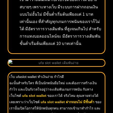
สบายๆ เพราะทางเว็บ มีระบบการฝากถอนเงิน
แบบไม่อั้นไม่ มีขั้นต่ำเริ่มต้นเพียงแค่ 1 บาท
เท่านั้นเอง ที่สำคัญทุกเกมการพนันของเราก็ไม่
ได้ มีอัตราการวางเดิมพัน ที่สูงจนเกินไป สำหรับ
การแทงบอลออนไลน์จะ มีอัตราการวางเดิมพัน
ขั้นต่ำเริ่มต้นเพียงแค่ 10 บาทเท่านั้น
เว็บ ufaslot wallet ทำเงินง่าย กำไรดี
ฉะนั้นสำหรับใคร ที่เป็นนักพนันมือใหม่ และต้องการสร้างเงิน
กำไร และเป็นกังวลใจอยู่ว่าจะเดิมพันเกมการพนัน กับทาง
เว็บไซต์
ufa slot wallet
ของเราได้ จริงไหม คุณหายห่วงได้
เลยเพราะว่าเว็บไซต์
ufa slot wallet
ฝากถอนไม่ มีขั้นต่ำ
ของ
เรานั้นเปิดโอกาสให้นักพนันทุกคน สามารถเข้ามาทำกำไร และ