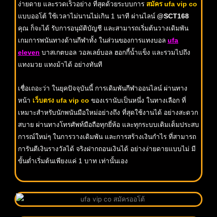
ง่ายดาย และรวดเร็วอย่าง ที่สุดด้วยระบบการ
สมัคร
ufa vip co
แบบออโต้ ใช้เวลาไม่นานไม่เกิน 1 นาที ผ่านไลน์
@SCT168
คุณ ก็จะได้ รับการอนุมัติบัญชี และสามารถเริ่มต้นวางเดิมพัน
เกมการพนันทางด้านกีฬาทั้ง ในส่วนของการแทงบอล
ufa
eleven
บาสเกตบอล วอลเลย์บอล ฮอกกี้น้ำแข็ง และรวมไปถึง
แทงมวย แทงม้าได้ อย่างทันที
เชื่อเถอะว่า ในยุคปัจจุบันนี้ การเดิมพันกีฬาออนไลน์ ผ่านทาง
หน้า
เว็บตรง
ufa vip co
ของเรานับเป็นหนึ่ง ในทางเลือก ที่
เหมาะสำหรับนักพนันมือใหม่อย่างถึง ที่สุดใช้งานได้ อย่างสะดวก
สบาย ผ่านทางโทรศัพท์มือถือทุกยี่ห้อ และทุกระบบเติมเต็มประสบ
การณ์ใหม่ๆ ในการวางเดิมพัน และการสร้างเงินกำไร ที่สามารถ
การันตีเงินรางวัลได้ จริงฝากถอนเงินได้ อย่างง่ายดายแบบไม่ มี
ขั้นต่ำเริ่มต้นเพียงแค่ 1 บาท เท่านั้นเอง