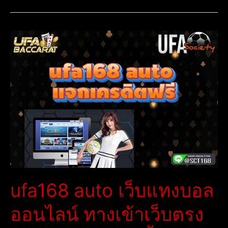
ufa168
auto
เว็บ
แทง
บอล
ออนไลน์
ทาง
เข้า
เว็บ
ตรง
แจก
เครดิต
ufa168 auto เว็บแทงบอล
ฟรี
ไม่
ออนไลน์ ทางเข้าเว็บตรง
อั้น