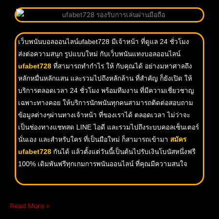
เว็บพนันบอลออนไลน์ufabet728 มีเจ้าหน้า ที่ดูแล 24 ชั่วโมง
ส่งต่อความสนุก รูปแบบใหม่ กับเว็บพนันแทงบอลออนไลน์
u
fabet728
ที่สามารถทำกำไร ให้ กับคุณได้ อย่างมหาศาลถึง
หลักหมื่นหลักแสน และรวมไปถึงหลักล้าน ที่สำคัญ ก็ยังเปิด ให้
บริการตลอดเวลา 24 ชั่วโมง พร้อมทีมงาน ที่มีความเชี่ยวชาญ
เฉพาะทางคอย ให้บริการนักพนันทุกคนสามารถติดต่อสอบถาม
ข้อมูลต่างๆผ่านทางเจ้าหน้า ที่ของเราได้ ตลอดเวลา ไม่ว่าจะ
เป็นช่องทางแชทสด LINE ไอดี และรวมไปถึงระบบคอลเซ็นเตอร์
นั่นเอง และสำหรับใคร ที่เป็นมือใหม่ ก็สามารถเข้ามา
สมัคร
ufabet728
กันได้ แล้วตั้งแต่วันนี้เป็นต้นไปรับเงินโบนัสหนึ่งฟรี
100% เดิมพันฟรีทุกเกมการพนันออนไลน์ ที่คุณมีความสนใจ
Read More »