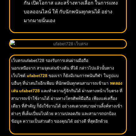
กัน เปิดโอกาส และสร้างทางเลือก ในการแทง
บอลออนไลน์ ให้ กับนักพนันทุกคนได้ อย่าง
มากมายนั่นเอง
เว็บตรงufabet728 รองรับการเล่นผ่านมือถือ
นอกเหนือจาก สามจุดเด่นข้างต้น ที่ได้ กล่าวไปแล้วนั้นทาง
เว็บไซต์
ufabet728
ของเรา ก็ยังมีเกมการพนันกีฬา ในรูปแบ
บอื่นๆ ที่น่าสนใจอีกเพียบ ที่นักพนันทุกคนสามารถเข้ามา
ทดลอง
เล่น
ufabet728
และทำความรู้จักกันได้ ผ่านทางหน้าเว็บตรง ที่
สามารถเข้าใช้งานได้ ผ่านทางโทรศัพท์มือถือ เพียงแค่เครื่อง
เดียว ที่สำคัญ ก็ยังใช้งานได้ อย่างสะดวกสบายผ่านลิ้งค์ทางเข้า
ต่างๆ ที่เต็มเปี่ยมไปด้วย ความปลอดภัย และสามารถปกป้อง
ข้อมูล ความเป็นส่วนตัว ของคุณได้ อย่างดี ที่สุดอีกด้วย