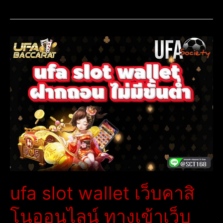
ufa
slot
wallet
เว็บ
คา
สิ
โน
ออนไลน์
ทาง
เข้า
เว็บ
ตรง
ufa slot wallet เว็บคาสิ
ฝาก
ถอน
โนออนไลน์ ทางเข้าเว็บ
ไม่