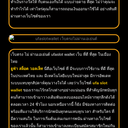
ทำเงินรางวัลให้ กับตนเองกันได้ แบบง่ายดาย ที่สุด ไม่ว่าคุณจะ
ทำกำไรได้ เท่าไหร่คุณก็สามารถถอนเงินออกมาใช้ได้ อย่างทันที
ผ่านทางเว็บไซต์ของเรา
เว็บตรง ไม่ ผ่านเอเย่นต์ ufaslot wallet เว็บ ที่ดี ที่สุด ในเมือง
ไทย
ยูฟ่า
สล็อต
วอลเล็ท
นี่คือเว็บไซต์ ที่ มีระบบการใช้งาน ที่ดี ที่สุด
ในประเทศไทย และ มีเทคโนโลยีแบบใหม่ล่าสุด มีการอัพเดท
ระบบแทบทุกสัปดาห์คุณวางใจได้ เลยว่าเว็บไซต์
ufa slot
wallet
ของเราจะไร้กลโกงต่างๆอย่างแน่นอน ที่สำคัญนักพนันทุก
คนก็สามารถเข้ามาวางเดิมพันแทงบอลออนไลน์จากทุกลีกดังได้
ตลอดเวลา 24 ชั่วโมง นอกเหนือจากนี้ ก็ยัง มีช่องทางการติดต่อ
พร้อมทีมงานให้บริการนักพนันทุกคนแทบทุกเวลา สำหรับใคร ที่
มีความสนใจ ในการเริ่มต้นเล่นเกมการพนัน ผ่านทางเว็บไซต์
ของเราแล้วนั้น ก็สามารถเข้ามาลงทะเบียนสมัครสมาชิกใหม่กัน