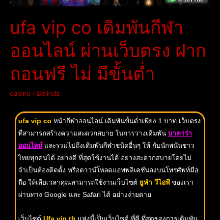
ฝาก
ถอน
ufa vip co เดิมพันกีฬา
ฟรี
ไม่
ออนไลน์ ผ่านเว็บตรง ฝาก
มี
ขั้น
ถอนฟรี ไม่ มีขั้นต่ำ
ต่ำ
casino
/
Belinda
ufa vip co
หน้ากีฬาออนไลน์ เดิมพันขั้นต่ำเพียง 1 บาท เว็บตรง
ที่สามารถสร้างความสะดวกสบาย ในการวางเดิมพัน
บาคาร่า
ออนไลน์
และรวมไปถึงเดิมพันกีฬาชนิดอื่นๆ ให้ กับนักพนันชาว
ไทยทุกคนได้ อย่างดี ที่สุดใช้งานได้ อย่างสะดวกสบายโดยไม่
จำเป็นต้องติดตั้ง หรือดาวน์โหลดแอพพลิเคชั่นลงบนโทรศัพท์มือ
ถือ ให้เสียเวลาคุณสามารถใช้งานเว็บไซต์
ยูฟ่า วีไอพี
ของเรา
ผ่านทาง Google และ Safari ได้ อย่างง่ายดาย
เว็บไซต์
Ufa vip th
แห่งนี้เป็นเว็บไซต์ ที่ดี ที่สุดของการเดิมพัน