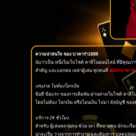
ความน่าสนใจ ของ บาคาร่า1688
นับว่าเป็น หนึ่งในเว็บไซต์ คาสิโนออนไลน์ ที่มีคุณภ
สำคัญ และบอกต่อ เหล่าผู้เล่น ทุกคนที่
สมัครบาคาร่
เล่นง่าย ไม่ต้องโยกเงิน
ข้อดี ข้อแรก ของการเดิมพัน ผ่านทางเว็บไซต์ คาสิโนออ
โดยไม่ต้อง โยกเงิน หรือโอนเงิน ไปมา ยังบัญชี ข
บริการ 24 ชั่วโมง
สำหรับ ผู้เล่นหลายคน ช่วงเวลา ที่หลายคน มักจะเริ่มต
น่าจะเริ่ม ว่างจากการทำงาน และต้องการ ปลดปล่อ