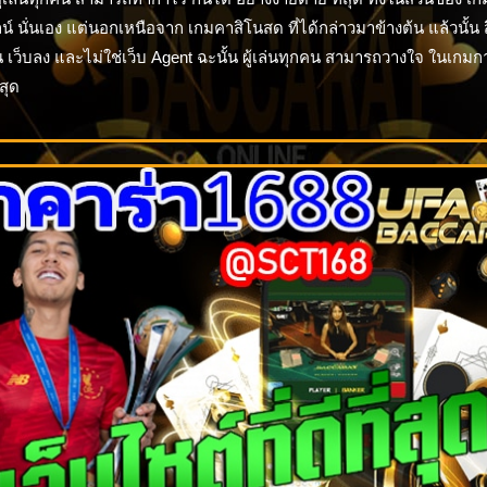
ั่นเอง แต่นอกเหนือจาก เกมคาสิโนสด ที่ได้กล่าวมาข้างต้น แล้วนั้น สิ
็น เว็บลง และไม่ใช่เว็บ Agent ฉะนั้น ผู้เล่นทุกคน สามารถวางใจ ในเกมก
่สุด