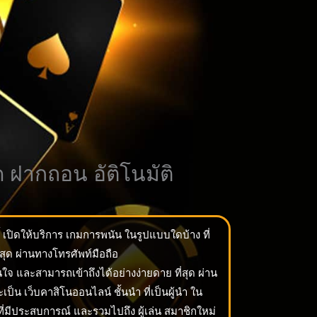
ด ฝากถอน อัติโนมัติ
้ เปิดให้บริการ เกมการพนัน ในรูปแบบใดบ้าง ที่
สุด ผ่านทางโทรศัพท์มือถือ
นใจ และสามารถเข้าถึงได้อย่างง่ายดาย ที่สุด ผ่าน
เป็น เว็บคาสิโนออนไลน์ ชั้นนำ ที่เป็นผู้นำ ใน
นที่มีประสบการณ์ และรวมไปถึง ผู้เล่น สมาชิกใหม่