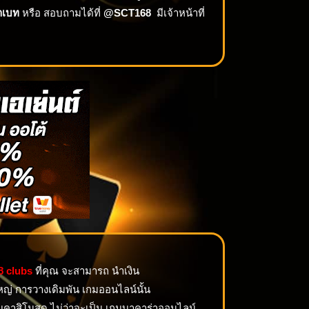
่าเบท
หรือ สอบถามได้ที่
@SCT168
มีเจ้าหน้าที่
8 clubs
ที่คุณ จะสามารถ นำเงิน
ใหญ่ การวางเดิมพัน เกมออนไลน์นั้น
กมคาสิโนสด ไม่ว่าจะเป็น เกมบาคาร่าออนไลน์