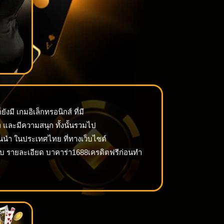
งมี เกมอิเล็กทรอนิกส์ ที่มี
พ และมีความสนุก ทั้งนั้นรวมไป
้นนำ ในประเทศไทย ที่ทางเว็บไซต์
วกับ รายละเอียด บาคาร่า1688เครดิตฟรีก่อนทำ