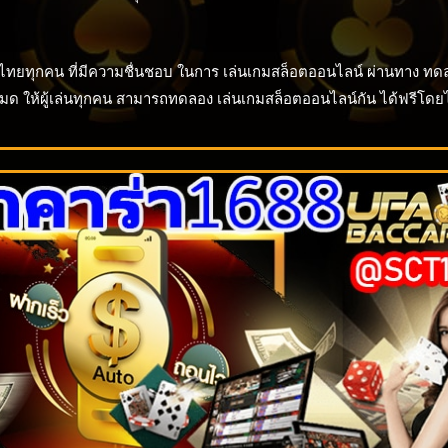
 ชาวไทยทุกคน ที่มีความชื่นชอบ ในการ เล่นเกมสล็อตออนไลน์ ผ่านทาง 
 มีโหมด ให้ผู้เล่นทุกคน สามารถทดลอง เล่นเกมสล็อตออนไลน์กัน ได้ฟรีโดย