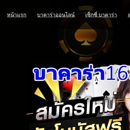
Skip
to
หน้าแรก
บาคาร่าออนไลน์
เซ็กซี่ บาคาร่า
content