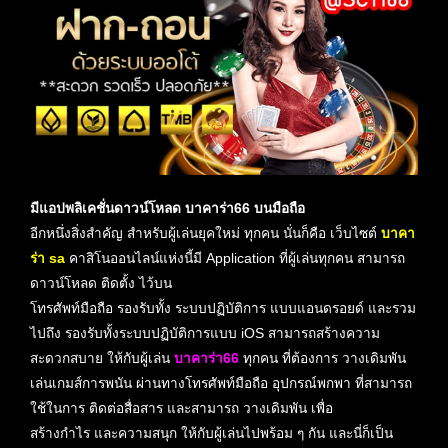
มีแอปพลิเคชั่นดาวน์โหลด บาคาร่า66 บนมือถือ
อีกหนึ่งสิ่งสำคัญ สำหรับผู้เล่นยุคใหม่ ทุกคน นั่นก็คือ เว็บไซต์
บาคา
ร่า sa
คาสิโนออนไลน์แห่งนี้มี Application ที่ผู้เล่นทุกคน สามารถ
ดาวน์โหลด ติดตั้ง ไว้บน
โทรศัพท์มือถือ รองรับทั้ง ระบบปฏิบัติการ แบบแอนดรอยด์ และรวม
ไปถึง รองรับทั้งระบบปฏิบัติการแบบ iOS สามารถสร้างความ
สะดวกสบาย ให้กับผู้เล่น
บาคาร่า66
ทุกคน ที่ต้องการ วางเดิมพัน
เล่นเกมส์การพนัน ผ่านทางโทรศัพท์มือถือ อุปกรณ์พกพา ที่สามารถ
ใช้ในการ ติดต่อสื่อสาร และสามารถ วางเดิมพัน เพื่อ
สร้างกำไร และความสนุก ให้กับผู้เล่นไปพร้อม ๆ กัน และนี่ก็เป็น