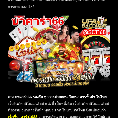
แทงบอล ในรูปแบบ แฮนดิแคป การแทงบอลสูงต่ำ และรวมไปถึง
การแทงบอล 1×2
เกม บาคาร่า66 รองรับ ทุกการฝากถอน กับธนาคารชั้นนำ ในไทย
เว็บไซต์คาสิโนออนไลน์ แห่งนี้ เป็นหนึ่งใน เว็บไซต์คาสิโนออนไลน์
ที่รองรับ ธนาคารชั้นนำ ทุกประเภท ในประเทศไทย ซึ่งแน่นอนว่า
เช็กชี่บาคาร่า1688
สามารถอำนวย ความสะดวก สบาย ให้กับผู้เล่น