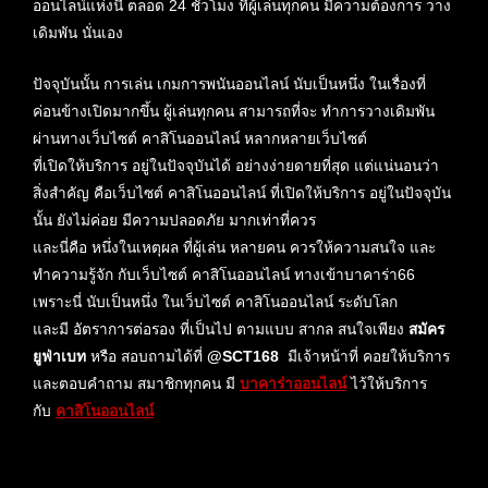
ออนไลน์แห่งนี้ ตลอด 24 ชั่วโมง ที่ผู้เล่นทุกคน มีความต้องการ วาง
เดิมพัน นั่นเอง
ปัจจุบันนั้น การเล่น เกมการพนันออนไลน์ นับเป็นหนึ่ง ในเรื่องที่
ค่อนข้างเปิดมากขึ้น ผู้เล่นทุกคน สามารถที่จะ ทำการวางเดิมพัน
ผ่านทางเว็บไซต์ คาสิโนออนไลน์ หลากหลายเว็บไซต์
ที่เปิดให้บริการ อยู่ในปัจจุบันได้ อย่างง่ายดายที่สุด แต่แน่นอนว่า
สิ่งสำคัญ คือเว็บไซต์ คาสิโนออนไลน์ ที่เปิดให้บริการ อยู่ในปัจจุบัน
นั้น ยังไม่ค่อย มีความปลอดภัย มากเท่าที่ควร
และนี่คือ หนึ่งในเหตุผล ที่ผู้เล่น หลายคน ควรให้ความสนใจ และ
ทำความรู้จัก กับเว็บไซต์ คาสิโนออนไลน์ ทางเข้าบาคาร่า66
เพราะนี่ นับเป็นหนึ่ง ในเว็บไซต์ คาสิโนออนไลน์ ระดับโลก
และมี อัตราการต่อรอง ที่เป็นไป ตามแบบ สากล สนใจเพียง
สมัคร
ยูฟ่าเบท
หรือ สอบถามได้ที่
@SCT168
มีเจ้าหน้าที่ คอยให้บริการ
และตอบคำถาม สมาชิกทุกคน มี
บาคาร่าออนไลน์
ไว้ให้บริการ
กับ
คาสิโนออนไลน์