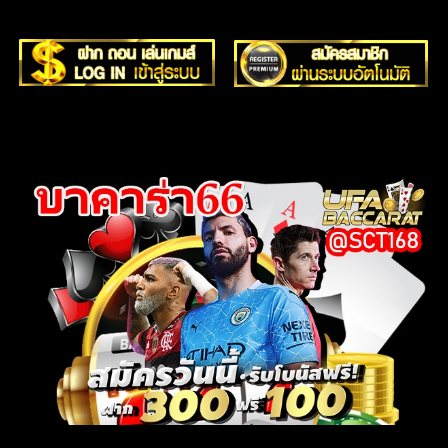
Skip
to
content