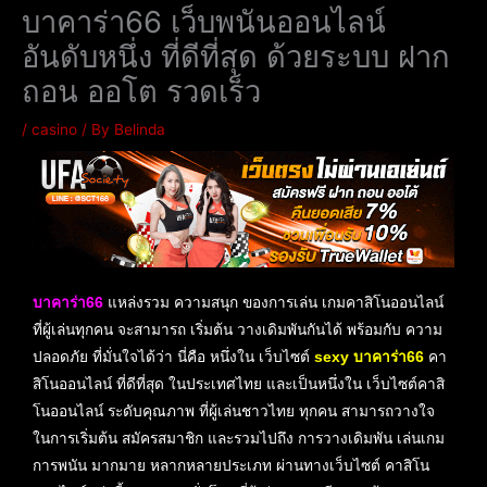
บาคาร่า66 เว็บพนันออนไลน์
อันดับหนึ่ง ที่ดีที่สุด ด้วยระบบ ฝาก
ถอน ออโต รวดเร็ว
/
casino
/ By
Belinda
บาคาร่า66
แหล่งรวม ความสนุก ของการเล่น เกมคาสิโนออนไลน์
ที่ผู้เล่นทุกคน จะสามารถ เริ่มต้น วางเดิมพันกันได้ พร้อมกับ ความ
ปลอดภัย ที่มั่นใจได้ว่า นี่คือ หนึ่งใน เว็บไซต์
sexy บาคาร่า66
คา
สิโนออนไลน์ ที่ดีที่สุด ในประเทศไทย และเป็นหนึ่งใน เว็บไซต์คาสิ
โนออนไลน์ ระดับคุณภาพ ที่ผู้เล่นชาวไทย ทุกคน สามารถวางใจ
ในการเริ่มต้น สมัครสมาชิก และรวมไปถึง การวางเดิมพัน เล่นเกม
การพนัน มากมาย หลากหลายประเภท ผ่านทางเว็บไซต์ คาสิโน