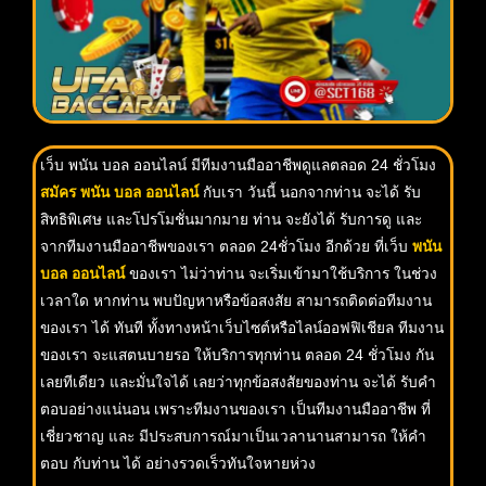
เว็บ พนัน บอล ออนไลน์ มีทีมงานมืออาชีพดูแลตลอด 24 ชั่วโมง
สมัคร พนัน บอล ออนไลน์
กับเรา วันนี้ นอกจากท่าน จะได้ รับ
สิทธิพิเศษ และโปรโมชั่นมากมาย ท่าน จะยังได้ รับการดู และ
จากทีมงานมืออาชีพของเรา ตลอด 24ชั่วโมง อีกด้วย ที่เว็บ
พนัน
บอล ออนไลน์
ของเรา ไม่ว่าท่าน จะเริ่มเข้ามาใช้บริการ ในช่วง
เวลาใด หากท่าน พบปัญหาหรือข้อสงสัย สามารถติดต่อทีมงาน
ของเรา ได้ ทันที ทั้งทางหน้าเว็บไซต์หรือไลน์ออฟฟิเชียล ทีมงาน
ของเรา จะแสตนบายรอ ให้บริการทุกท่าน ตลอด 24 ชั่วโมง กัน
เลยทีเดียว และมั่นใจได้ เลยว่าทุกข้อสงสัยของท่าน จะได้ รับคำ
ตอบอย่างแน่นอน เพราะทีมงานของเรา เป็นทีมงานมืออาชีพ ที่
เชี่ยวชาญ และ มีประสบการณ์มาเป็นเวลานานสามารถ ให้คำ
ตอบ กับท่าน ได้ อย่างรวดเร็วทันใจหายห่วง