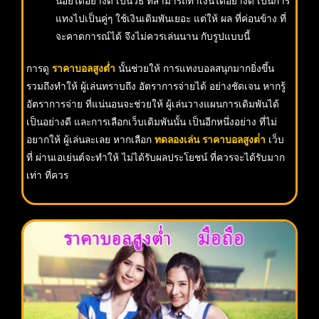
น้อยได้อย่างดี เป็นวิธี ที่สามารถทำเงินได้อย่างดี เป็นการ
แทงไปเป็นคู่ๆ ใช้เงินเดิมพันเยอะ แต่ให้ ผล ที่ค่อนข้าง ที่
จะคาดการณ์ได้ จึงไม่ควรเล่นนาน กับรูปแบบนี้
การดู
ราคาบอลสูงต่ำ
นั้นช่วยให้ การแทงบอลสนุกมากยิ่งขึ้น
รวมถึงทำให้ ผู้เล่นทราบถึง อัตราการจ่ายได้ อย่างชัดเจน หากรู้
อัตราการจ่าย ที่แน่นอนจะช่วยให้ ผู้เล่นวางแผนการเดิมพันได้
เป็นอย่างดี และการเลือกเว็บเดิมพันนั้น เป็นอีกหนึ่งอย่าง ที่ไม่
อยากให้ ผู้เล่นละเลย หากเลือก
ทดลองเล่น ราคาบอลสูงต่ํา
เว็บ
ที่ ผ่านเอเย่นต์จะทำให้ ไม่ได้รับผลประโยชน์ ที่ควรจะได้รับมาก
เท่า ที่ควร