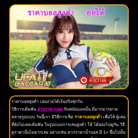
ราคาบอลสูงต่ำ เล่นง่ายได้เงินจริงทุกวัน
วิธีการเดิมพัน
อ่านราคาบอล
กับพนันบอลนั้น มีมากมากมาย
หลายรูปแบบ วันนี้เรา มีวิธีการเช็ค
ราคาบอลสูงต่ำ
เพื่อให้ ผู้เล่น
ที่ยังไม่เคยเดิมพัน ในรูปแบบการเล่นสูงต่ำ ให้ ได้ลองไปดูกัน วิธี
ดูราคานั้นไม่ยากเลย อย่างเช่น หากราคาน้ำบอล มี 1+ ขึ้นไปนั้น