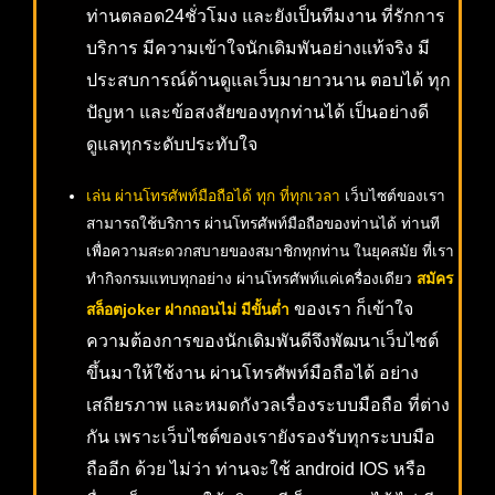
ท่านตลอด24ชั่วโมง และยังเป็นทีมงาน ที่รักการ
บริการ มีความเข้าใจนักเดิมพันอย่างแท้จริง มี
ประสบการณ์ด้านดูแลเว็บมายาวนาน ตอบได้ ทุก
ปัญหา และข้อสงสัยของทุกท่านได้ เป็นอย่างดี
ดูแลทุกระดับประทับใจ
เล่น ผ่านโทรศัพท์มือถือได้ ทุก ที่ทุกเวลา
เว็บไซต์ของเรา
สามารถใช้บริการ ผ่านโทรศัพท์มือถือของท่านได้ ท่านที
เพื่อความสะดวกสบายของสมาชิกทุกท่าน ในยุคสมัย ที่เรา
ทำกิจกรมแทบทุกอย่าง ผ่านโทรศัพท์แค่เครื่องเดียว
สมัคร
ของเรา ก็เข้าใจ
สล็อต
joker
ฝากถอนไม่ มีขั้นต่ำ
ความต้องการของนักเดิมพันดีจึงพัฒนาเว็บไซต์
ขึ้นมาให้ใช้งาน ผ่านโทรศัพท์มือถือได้ อย่าง
เสถียรภาพ และหมดกังวลเรื่องระบบมือถือ ที่ต่าง
กัน เพราะเว็บไซต์ของเรายังรองรับทุกระบบมือ
ถืออีก ด้วย ไม่ว่า ท่านจะใช้ android IOS หรือ