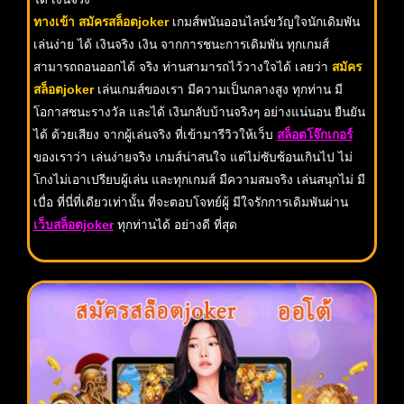
ทางเข้า สมัครสล็อต
joker
เกมส์พนันออนไลน์ขวัญใจนักเดิมพัน
เล่นง่าย ได้ เงินจริง เงิน จากการชนะการเดิมพัน ทุกเกมส์
สามารถถอนออกได้ จริง ท่านสามารถไว้วางใจได้ เลยว่า
สมัคร
สล็อต
joker
เล่นเกมส์ของเรา มีความเป็นกลางสูง ทุกท่าน มี
โอกาสชนะรางวัล และได้ เงินกลับบ้านจริงๆ อย่างแน่นอน ยืนยัน
ได้ ด้วยเสียง จากผู้เล่นจริง ที่เข้ามารีวิวให้เว็บ
สล็อตโจ๊กเกอร์
ของเราว่า เล่นง่ายจริง เกมส์น่าสนใจ แต่ไม่ซับซ้อนเกินไป ไม่
โกงไม่เอาเปรียบผู้เล่น และทุกเกมส์ มีความสมจริง เล่นสนุกไม่ มี
เบื่อ ที่นี่ที่เดียวเท่านั้น ที่จะตอบโจทย์ผู้ มีใจรักการเดิมพันผ่าน
เว็บสล็อตjoker
ทุกท่านได้ อย่างดี ที่สุด