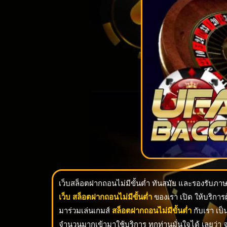
เว็บสล็อตฝากถอนไม่มีขั้นต่ำ ทันสมัย และรองรับภ
เว็บ สล็อตฝากถอนไม่มีขั้นต่ำ
ของเรา เปิด ให้บริการผ
มาร่วมเล่นเกมส์
สล็อตฝากถอนไม่มีขั้นต่ำ
กับเรา เป
จำนวนมากเข้ามาใช้บริการ ทุกท่านมั่นใจได้ เลยว่า จ