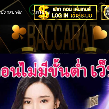
สมัครสมาชิก
โปรโมชั่น