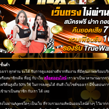
ขั้นต่ำ
งเรา ทุกท่าน จะได้ รับการดูแลอย่างดีจากทีมงาน ที่มีคุณภาพพร้อมบริ
อสมาชิกเดิม ที่อยู่ กับ เว็บ
สล็อตออนไลน์
เรา มาเป็นเวลานานมากกว่า ส
รีคืนสูงถึง 50% ใช้ ในการลงทุนได้ ทันที เว็บไซต์ของเรา มีขั้นตอนการส
เข้ามาเป็นสมาชิก กับเรา ได้ เลย
รงไม่ผ่านAgentใดๆ เป็นเว็บ ที่รวบรวมเกมส์พนันออนไลน์ต่างๆ ไว้มากกว่า