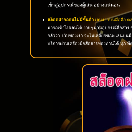
เข้าสู่อุปกรณ์ของผู้เล่น อย่างแน่นอน
สล็อตฝากถอนไม่มีขั้นต่ำ
เล่นง่ายบนมือถือ ต
มารถเข้าไปเล่นได้ ง่ายๆ ผ่านอุปกรณ์สื่อสาร
กลัวว่า เว็บของเรา จะไม่เสถียรขณะเล่นบนมื
บริการผ่านเครื่องมือสื่อสารของท่านได้ ทุก ที