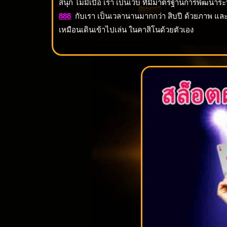
สนุก ไม่มีเบื่อ เรา เป็นเว็บ ที่มีมาตรฐานการพัฒนา
888
กับเรา เป็นเวลานานมากกว่า สิบปี ด้วยภาพ และเส
เหมือนเดินเข้าไปเล่น ในคาสิโนด้วยตัวเอง