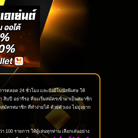
การตลอด 24 ชั่วโมง และยังมีโบนัสพิเศษ ให้
ิบปี อย่ารีรอ ที่จะเริ่มสมัครเข้ามาเป็นสมาชิก
มัครสมาชิก ที่ทำง่ายได้ ด้วยตัวเอง ไม่ยุ่งยาก
 100 รายการ ให้ผู้เล่นทุกท่าน เลือกเล่นอย่าง