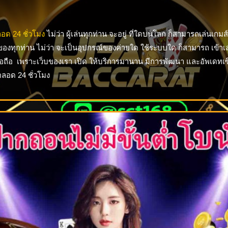
ลอด 24 ชั่วโมง
ไม่ว่า ผู้เล่นทุกท่าน จะอยู่ ที่ใดบนโลก ก็สามารถเล่นเก
 ของทุกท่าน ไม่ว่า จะเป็นอุปกรณ์ของค่ายใด ใช้ระบบใด ก็สามารถ เข้าเล
อถือ เพราะเว็บของเรา เปิด ให้บริการมานาน มีการพัฒนา และอัพเดทเซิฟ
่ตลอด 24 ชั่วโมง