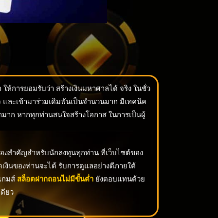
ลก ให้การยอมรับว่า สร้างเงินมหาศาลได้ จริง ในชั่ว
ใจ และเข้ามาร่วมเดิมพันเป็นจำนวนมาก มีเทคนิค
รณ์มามาก หากทุกท่านสนใจสร้างโอกาส ในการเป็นผู้
ื่องสำคัญสำหรับนักลงทุนทุกท่าน ที่เว็บไซต์ของ
อดเงินของท่านจะได้ รับการดูแลอย่างดีภายใต้
ะเกมส์
สล็อตฝากถอนไม่มีขั้นต่ำ
ยังตอบแทนด้วย
เดียว