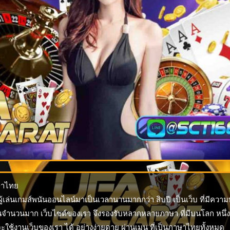
าษาไทย
ู้เล่นเกมส์พนันออนไลน์มาเป็นเวลานานมากกว่า สิบปี เป็นเว็บ ที่มีความ
็นจำนวนมาก เว็บไซต์ของเรา จึงรองรับหลากหลายภาษา ที่มีบนโลก หนึ่ง 
ะใช้งานเว็บของเรา ได้ อย่างง่ายดาย ผ่านเมนู ที่เป็นภาษาไทยทั้งหมด