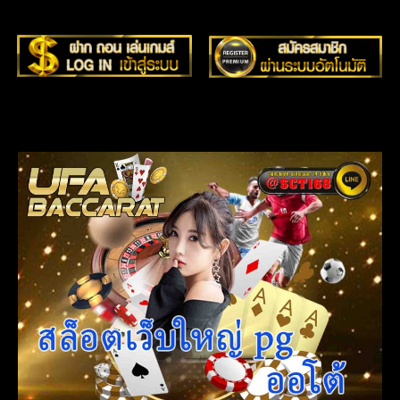
Skip
to
content