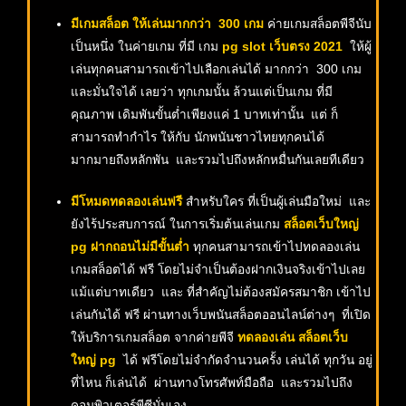
มีเกมสล็อต ให้เล่นมากกว่า 300 เกม
ค่ายเกมสล็อตพีจีนับ
เป็นหนึ่ง ในค่ายเกม ที่มี เกม
pg slot เว็บตรง 2021
ให้ผู้
เล่นทุกคนสามารถเข้าไปเลือกเล่นได้ มากกว่า 300 เกม
และมั่นใจได้ เลยว่า ทุกเกมนั้น ล้วนแต่เป็นเกม ที่มี
คุณภาพ เดิมพันขั้นต่ำเพียงแค่ 1 บาทเท่านั้น แต่ ก็
สามารถทำกำไร ให้กับ นักพนันชาวไทยทุกคนได้
มากมายถึงหลักพัน และรวมไปถึงหลักหมื่นกันเลยทีเดียว
มีโหมดทดลองเล่นฟรี
สำหรับใคร ที่เป็นผู้เล่นมือใหม่ และ
ยังไร้ประสบการณ์ ในการเริ่มต้นเล่นเกม
สล็อตเว็บใหญ่
pg ฝากถอนไม่มีขั้นต่ำ
ทุกคนสามารถเข้าไปทดลองเล่น
เกมสล็อตได้ ฟรี โดยไม่จำเป็นต้องฝากเงินจริงเข้าไปเลย
แม้แต่บาทเดียว และ ที่สำคัญไม่ต้องสมัครสมาชิก เข้าไป
เล่นกันได้ ฟรี ผ่านทางเว็บพนันสล็อตออนไลน์ต่างๆ ที่เปิด
ให้บริการเกมสล็อต จากค่ายพีจี
ทดลองเล่น สล็อตเว็บ
ใหญ่ pg
ได้ ฟรีโดยไม่จำกัดจำนวนครั้ง เล่นได้ ทุกวัน อยู่
ที่ไหน ก็เล่นได้ ผ่านทางโทรศัพท์มือถือ และรวมไปถึง
คอมพิวเตอร์พีซีนั่นเอง