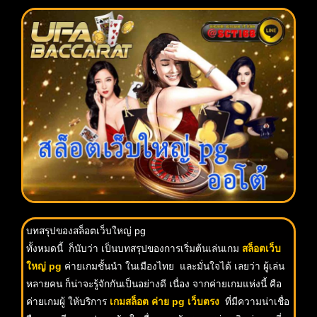
บทสรุปของสล็อตเว็บใหญ่ pg
ทั้งหมดนี้ ก็นับว่า เป็นบทสรุปของการเริ่มต้นเล่นเกม
สล็อตเว็บ
ใหญ่ pg
ค่ายเกมชั้นนำ ในเมืองไทย และมั่นใจได้ เลยว่า ผู้เล่น
หลายคน ก็น่าจะรู้จักกันเป็นอย่างดี เนื่อง จากค่ายเกมแห่งนี้ คือ
ค่ายเกมผู้ ให้บริการ
เกมสล็อต ค่าย pg เว็บตรง
ที่มีความน่าเชื่อ