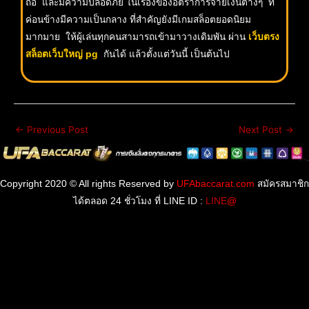
ถือ และมีความปลอดภัย ในเรื่องของอัตราการจ่ายเงินต่างๆ ที่
ค่อนข้างมีความเป็นกลาง ที่สำคัญยังมีเกมสล็อตยอดนิยม
มากมาย ให้ผู้เล่นทุกคนสามารถเข้ามาวางเดิมพัน ผ่าน
เว็บตรง
สล็อตเว็บใหญ่ pg
กันได้ แล้วตั้งแต่วันนี้ เป็นต้นไป
←
Previous Post
Next Post
→
Copyright 2020 © All rights Reserved by
UFAbaccarat.com
สมัครสมาชิก
ได้ตลอด 24 ชั่วโมง ที่ LINE ID :
LINE
@