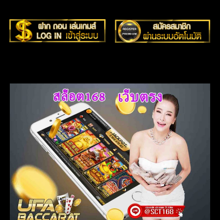
Skip
to
content