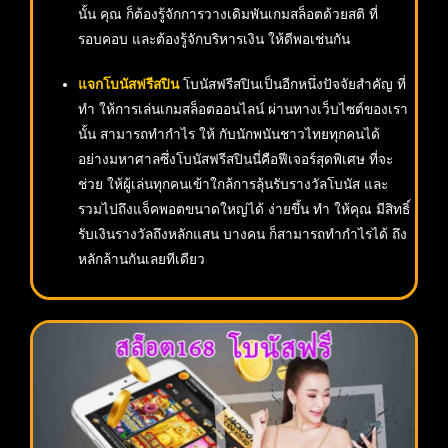
นั้น คุณ ก็ต้องรู้จักการวางเดิมพันเกมสล็อตด้วยสติ ที่
รอบคอบ และต้องรู้จักบริหารเงิน ให้ดีพอเช่นกัน
แจกโบนัสฟรีสปิน
โบนัสฟรีสปินเป็นอีกหนึ่งปัจจัยสำคัญ ที่
ทำ ให้การเล่นเกมสล็อตออนไลน์ ผ่านทางเว็บไซต์ของเรา
นั้น สามารถทำกำไร ให้ กับนักพนันชาวไทยทุกคนได้
อย่างมหาศาลซึ่งโบนัสฟรีสปินนี่คือฟีเจอร์สุดพิเศษ ที่จะ
ช่วย ให้ผู้เล่นทุกคนเข้าใกล้การลุ้นรับรางวัลโบนัส และ
รวมไปถึงแจ็คพอตขนาดใหญ่ได้ ง่ายขึ้น ทำ ให้คุณ มีสิทธิ์
รับเงินรางวัลถึงหลักแสน บางคน ก็สามารถทำกำไรได้ ถึง
หลักล้านกันเลยทีเดียว