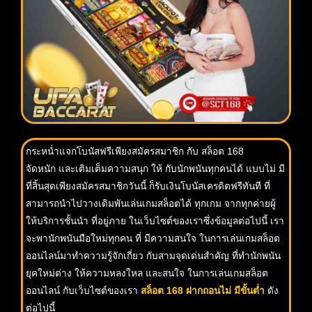
กระหน่ำแจกโบนัสฟรีเพียงสมัครสมาชิก กับ สล็อต 168
จัดหนัก และเติมเต็มความสนุก ให้ กับนักพนันทุกคนได้ แบบไม่ มี
ที่สิ้นสุดเพียงสมัครสมาชิกวันนี้ ก็รับเงินโบนัสเครดิตฟรีทันที ที่
สามารถนำไปวางเดิมพันเล่นเกมสล็อตได้ ทุกเกม จากทุกค่ายผู้
ให้บริการชั้นนำ ที่อยู่ภาย ในเว็บไซต์ของเราซึ่งข้อมูลต่อไปนี้ เรา
จะพานักพนันมือใหม่ทุกคน ที่ มีความสนใจ ในการเล่นเกมสล็อต
ออนไลน์มาทำความรู้จักเกี่ยว กับสามจุดเด่นสำคัญ ที่ทำนักพนัน
ยุคใหม่ต่าง ให้ความหลงใหล และสนใจ ในการเล่นเกมสล็อต
ออนไลน์ กับเว็บไซต์ของเรา
สล็อต 168 ฝากถอนไม่ มีขั้นต่ำ
ดัง
ต่อไปนี้