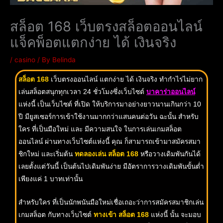
สล็อต 168 เว็บตรงสล็อตออนไลน์
แจ็คพ็อตแตกง่าย ได้ เงินจริง
/
casino
/ By
Belinda
สล็อต 168
เว็บตรงออนไลน์ แตกง่าย ได้ เงินจริง ทำกำไรไม่ยาก
เล่นสล็อตสนุกทุกเวลา 24 ชั่วโมงซึ่งเว็บไซต์
บาคาร่าออนไลน์
แห่งนี้ เป็นเว็บไซต์ ที่เปิด ให้บริการมาอย่างยาวนานเกินกว่า 10
ปี มียูสเซอร์การเข้าใช้งานมากกว่าแสนคนต่อวัน ฉะนั้น สำหรับ
ใคร ที่เป็นมือใหม่ และ มีความสนใจ ในการเล่นเกมสล็อต
ออนไลน์ ผ่านทางเว็บไซต์แห่งนี้ คุณ ก็สามารถเข้ามาสมัครสมา
ชิกใหม่ และเริ่มต้น
ทดลองเล่น สล็อต 168
หรือวางเดิมพันกันได้
เลยตั้งแต่วันนี้ เป็นต้นไปเดิมพันง่าย มีอัตราการวางเดิมพันขั้นต่ำ
เพียงแค่ 1 บาทเท่านั้น
สำหรับใคร ที่เป็นนักพนันมือใหม่เชื่อเถอะว่าการสมัครสมาชิกเล่น
เกมสล็อต กับทางเว็บไซต์
ทางเข้า สล็อต 168
แห่งนี้ นั้น จะมอบ