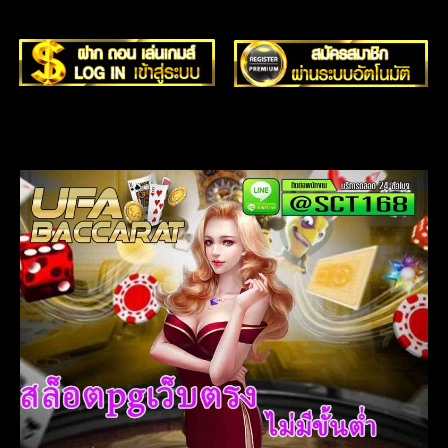
Skip
to
content