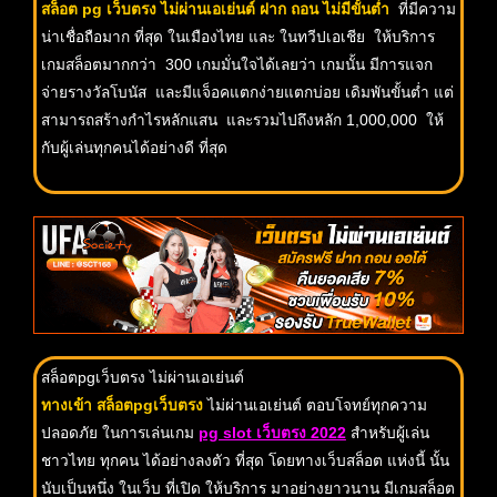
สล็อต pg เว็บตรง ไม่ผ่านเอเย่นต์ ฝาก ถอน ไม่มีขั้นต่ำ
ที่มีความ
น่าเชื่อถือมาก ที่สุด ในเมืองไทย และ ในทวีปเอเชีย ให้บริการ
เกมสล็อตมากกว่า 300 เกมมั่นใจได้เลยว่า เกมนั้น มีการแจก
จ่ายรางวัลโบนัส และมีแจ็อคแตกง่ายแตกบ่อย เดิมพันขั้นต่ำ แต่
สามารถสร้างกำไรหลักแสน และรวมไปถึงหลัก 1,000,000 ให้
กับผู้เล่นทุกคนได้อย่างดี ที่สุด
สล็อตpgเว็บตรง ไม่ผ่านเอเย่นต์
ทางเข้า สล็อตpgเว็บตรง
ไม่ผ่านเอเย่นต์ ตอบโจทย์ทุกความ
ปลอดภัย ในการเล่นเกม
pg slot เว็บตรง 2022
สำหรับผู้เล่น
ชาวไทย ทุกคน ได้อย่างลงตัว ที่สุด โดยทางเว็บสล็อต แห่งนี้ นั้น
นับเป็นหนึ่ง ในเว็บ ที่เปิด ให้บริการ มาอย่างยาวนาน มีเกมสล็อต