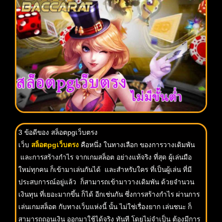
3 ข้อดีของ สล็อตpgเว็บตรง
เว็บ
สล็อตpgเว็บตรง
คือหนึ่ง ในทางเลือก ของการวางเดิมพัน
และการสร้างกำไร จากเกมสล็อต อย่างแท้จริง ที่สุด ผู้เล่นมือ
ใหม่ทุกคน ก็เข้ามาเล่นกันได้ และสำหรับใคร ที่เป็นผู้เล่น ที่มี
ประสบการณ์อยู่แล้ว ก็สามารถเข้ามาวางเดิมพัน ด้วยจำนวน
เงินทุน ที่เยอะมากขึ้น ก็ได้ อีกเช่นกัน ซึ่งการสร้างกำไร ผ่านการ
เล่นเกมสล็อต กับทางเว็บแห่งนี้ นั้น ไม่ใช่เรื่องยาก เล่นชนะ ก็
สามารถถอนเงิน ออกมาใช้ได้จริง ทันที โดยไม่จำเป็น ต้องมีการ