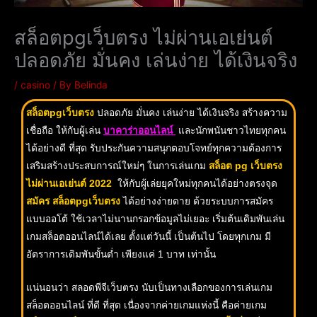
สล็อตpgเว็บตรง ไม่ผ่านเอเย่นต์
ปลอดภัย มั่นคง เล่นง่าย ได้เงินจริง
/
casino
/ By
Belinda
สล็อตpgเว็บตรง
ปลอดภัย มั่นคง เล่นง่าย ได้เงินจริง สร้างความ
เชื่อถือ ให้กับผู้เล่น
บาคาร่าออนไลน์
และนักพนันชาวไทยทุกคน
ได้อย่างดี ที่สุด รับประกันความสนุกตอบโจทย์ทุกความต้องการ
เสริมสร้างประสบการณ์ใหม่ๆ ในการเล่นเกม
สล็อต pg เว็บตรง
ไม่ผ่านเอเย่นต์ 2022
ให้กับผู้เล่ยยุคใหม่ทุกคนได้อย่างตรงจุด
สมัคร สล็อตpgเว็บตรง
ได้อย่างง่ายดาย ด้วยระบบการสมัคร
แบบออโต้ ใช้เวลาไม่นานกรอกข้อมูลไม่เยอะ เริ่มต้นเดิมพันเล่น
เกมสล็อตออนไลน์ได้เลย ตั้งแต่วันนี้ เป็นต้นไป โดยทุกเกม มี
อัตราการเดิมพันขั้นต่ำ เพียงแค่ 1 บาท เท่านั้น
แน่นอนว่า สลอดพีจีเว็บตรง นับเป็นทางเลือกของการเล่นเกม
สล็อตออนไลน์ ที่ดี ที่สุด เนื่องจากค่ายเกมแห่งนี้ คือค่ายเกม