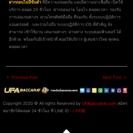
ฝากถอนไม่มีขั้นต่ำ
ที่มีความปลอดภัย และมีความน่าเชื่อถือ เปิดให้
บริการ ตลอด 24 ชั่วโมง ฝากถอนง่าย โอนไว ตลอดเวลา รองรับ
การเล่นเกมต่างๆ ผ่านโทรศัพท์มือถือ ที่รองรับ ทั้งระบบปฎิบัติการ
แอนดรอยด์ และรวมไปถึง ระบบปฏิบัติการ iOS ที่สำคัญ ยัง
สามารถ เข้าใช้งาน เล่นเกมต่างๆ ผ่านทาง ระบบคอมพิวเตอร์ ได้
อีกด้วย พร้อมกับมีเจ้าหน้าที่ คอยให้บริการ ผู้เล่นชาวไทย ทุกคน
ตลอดเวลา
←
Previous Post
Next Post
→
Copyright 2020 © All rights Reserved by
UFAbaccarat.com
สมัคร
สมาชิกได้ตลอด 24 ชั่วโมง ที่ LINE ID :
LINE
@