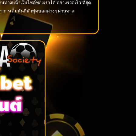
ทางหน้าเว็บไซต์ของเราได้ อย่างรวดเร็ว ที่สุด
ำการเดิมพันกีฬาฟุตบอลต่างๆ ผ่านทาง