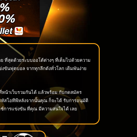
าย ที่สุดด้วยระบบออโต้ต่างๆ ที่เต็มไปด้วยความ
่งขันฟุตบอล จากทุกลีกดังทั่วโลก เดิมพันง่าย
ที่หน้าเว็บรวมกันได้ แล้วพร้อม กับกดสมัคร
โอทีพีหลังจากนั้นคุณ ก็จะได้ รับการอนุมัติ
ช์การแข่งขัน ที่คุณ มีความสนใจได้ เลย