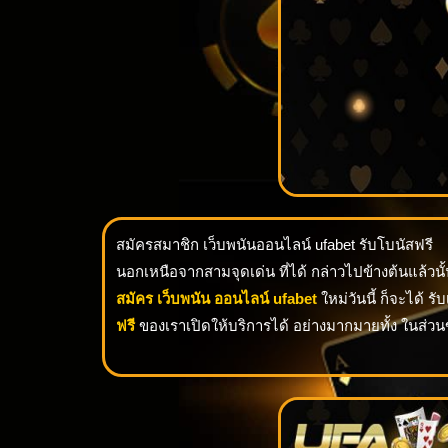
สมัครสมาชิก เว็บพนันออนไลน์ ufabet รับโบนัสฟรี
นอกเหนือจากสามจุดเด่น ที่ได้ กล่าวไปข้างต้นแล้วน
สมัคร เว็บพนัน ออนไลน์ ufabet
ใหม่วันนี้ ก็จะได้ 
ฟรี
ของเราเปิดให้บริการได้ อย่างมากมายทั้ง ในส