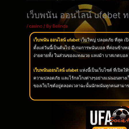
เว็บพนัน ออนไลน์ ufabet ทา
/
casino
/ By
Belinda
เว็บพนัน ออนไลน์ ufabet
เว็บใหญ่ ปลอดภัย ที่สุด 
ตั้งแต่วันนี้เป็นต้นไป มีเกมการพนันบอล ที่ค่อนข้าง
ง่ายดายทั้ง ในส่วนของแทงมวย แทงม้า บาสเกตบอล 
เว็บพนันออนไลน์ ufabet
แห่งนี้เป็นเว็บไซต์ ที่เป
ความปลอดภัย และไร้กลโกงต่างๆอย่างแน่นอนทางเว็บไ
ของเว็บไซต์อยู่ตลอดเวลาฉะนั้นนักพนันทุกคนสามาร