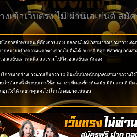
งเข้าเว็บตรง ไม่ ผ่านเอเย่นต์ สมั
เปิดโอกาสสำหรับคน ที่ต้องการแทงบอลออนไลน์ ก็สามารถเข้ามาวางเดิมพ
หลากหลายสร้างความแตกต่างจากเว็บอื่นได้ อย่างดี ที่สุด ที่สำคัญ ก็ยัง
วอลเลย์บอล เทนนิส และรวมไปถึงวอลเลย์บอลนั่นเอง
ิดให้บริการมาอย่างยาวนานเกินกว่า 10 ปีฉะนั้นนักพนันทุกคนสามารถวางใจ
ซต์แห่งนี้ มีระบบการใช้งานต่างๆ ที่ค่อนข้างทันสมัย มีทีมงาน ที่
ถอุ่นใจได้ เลยว่าคุณจะไม่โดนโกงอย่างแน่นอน