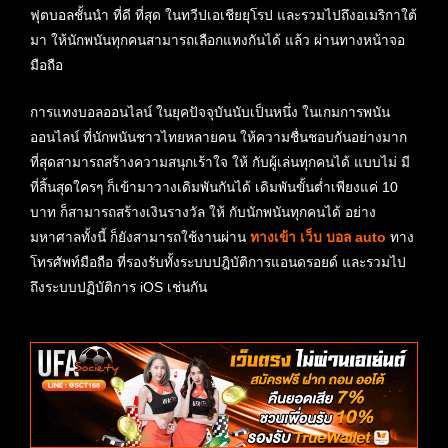
ฟุตบอลชั้นนำ ที่ดี ที่สุด ในทวีปเอเชียยุโรป และรวมไปถึงอเมริกาใต้
มา ให้นักพนันทุกคนสามารถเลือกแทงกันได้ แล้ว ผ่านทางหน้าจอ
มือถือ
การแทงบอลออนไลน์ ในยุคปัจจุบันนับเป็นหนึ่ง ในเกมการพนัน
ออนไลน์ ที่นักพนันชาวไทยหลายคน ให้ความชื่นชอบกันอย่างมาก
ที่สุดสามารถสร้างความสนุกเร้าใจ ให้ กับผู้เล่นทุกคนได้ แบบไม่ มี
ที่สิ้นสุดใครๆ ก็เข้ามาวางเดิมพันกันได้ เดิมพันขั้นต่ำเพียงแค่ 10
บาท ก็สามารถสร้างเงินรางวัล ให้ กับนักพนันทุกคนได้ อย่าง
มหาศาลทั้งนี้ ก็ยังสามารถใช้งานผ่าน
ทางเข้า เว็บ บอล
auto
ทาง
โทรศัพท์มือถือ ที่รองรับทั้งระบบปฎิบัติการแอนดรอยด์ และรวมไป
ถึงระบบปฏิบัติการ iOS เช่นกัน