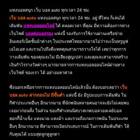
แทงบอลสนุก เว็บ บอล auto ทุกเวลา 24 ชม.
เว็บ บอล
auto
แทงบอลสนุก ทุกเวลา 24 ชม. อยู่ ที่ไหน ก็เล่นได้
เดิมพัน
แทงบอลออนไลน์
ได้ ตลอดเวลา ที่คุณ มีความต้องการทาง
เว็บไซต์
บอลต่อบอลรอง
แห่งนี้ รองรับการใช้งานผ่านเครือข่าย
อินเตอร์เน็ตชั้นนำต่างๆ ในประเทศไทยมากมายไม่ว่าจะเป็นทรูมูฟ
เอไอเอส และรวมไปถึงดีแทคคุณสามารถวางใจได้ เลยว่าทุกการ
วางเดิมพัน ของคุณจะไม่ มีเสียงสูญเปล่า และคุณจะสามารถสร้าง
เงินกำไรรางวัลต่างๆ มากมายจากการแทงบอลออนไลน์ผ่านทาง
เว็บไซต์ ของเรา ได้ อย่างมหาศาล
ซึ่งนอกเหนือจากการแทงบอลออนไลน์แล้วนั้น ต้องบอกเลยว่า
เว็บ
บอล
auto
ฝากถอนไม่ มีขั้นต่ำ
แห่งนี้ ยัง มีรูปแบบการเดิมพัน ใน
กีฬาประเภทอื่นๆ อีกมากมาย ที่นักพนันหลายคนอาจจะยังไม่เคยพบ
เจอมาก่อนทั้ง ในส่วน ของกีฬาเทนนิสบาสเกตบอลวอลเลย์บอล
ฮอกกี้น้ำแข็ง แทงมวย แทงม้า และรวมถึงเกมการพนัน ในประเภท
อื่นๆ อีกมากมาย ที่สามารถเปิดประสบการณ์ ในการเดิมพันกีฬา ให้
กับคุณได้ แบบสุดลูกหูลูกตา