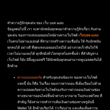
ทำความรู้จักจุดเด่น ของ เว็บ บอล auto
ข้อมูลต่อไปนี้ เรา จะพานักพนันทุกคนมาทำความรู้จักเกี่ยว กับสาม
จุดเด่น ของการแทงบอลออนไลน์ผ่านทางเว็บไซต์
เว็บบอล
auto
เว็บตรงไม่ผ่านเอเย่นต์ ที่สามารถสร้างความเชื่อมั่น ให้ กับนักพนัน
ทุกคนได้ อย่างดี ที่สุดแทงบอลออนไลน์ได้ อย่างรวดเร็วทันใจใช้
เวลาไม่นานแทงได้ ทุกลีกดังทั่วโลกทุกสโมสรชั้นนำ ที่สำคัญทาง
เว็บไซต์ ก็ยัง มีลิ้งดูบอลฟรี ให้นักพนันทุกคนสามารถดูบอลสดกันได้
อีกด้วย
ฝากถอนปลอดภัย
สำหรับจุดเด่นข้อแรก ของทางเว็บไซต์
แห่งนี้ นั่น ก็คือ ในเรื่อง ของการฝากถอน ที่เต็มเปี่ยมไปด้วย
ความปลอดภัยทางเว็บไซต์รองรับการฝากถอนเงินผ่านช่อง
ทางธนาคารออนไลน์ชั้นนำต่างๆ มากมาย ในประเทศไทย ที่
สำคัญ ก็ยังสามารถทำการเติมเงินผ่านช่องทางทรูมันนี่
Wallet ได้ อีกด้วยเรียกได้ ว่าเรียบง่าย และเติมเต็มความ