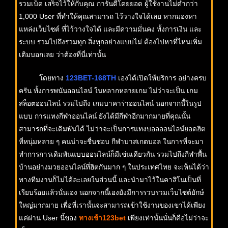
รวมเบ็ด เสร็จไว้ให้กับคุณ การันตีโดยยอด ผู้ใช้งานไม่ต่ำกว่า
1,000 User ที่ทำให้คุณสามารถ ไว้วางใจได้เลย หากมองหา
แหล่งเว็บไซต์ ที่ไว้วางใจได้ และมีความมั่นคง ทั้งการเงิน และ
ระบบ รวมไปถึงรวมทุก สิ่งทุกอย่างแบบไม่ ต้องไปหาที่ไหนเพิ่ม
เติมบอกเลย ว่าต้องที่นี่เท่านั้น
โดยทาง
123BET-168TH
เองได้เปิดให้บริการ อย่างครบ
ครัน ทั้งการพนันออนไลน์ ในหลากหลายเกม ไม่ว่าจะเป็น เกม
สล็อตออนไลน์ รวมไปถึง เกมบาคาร่าออนไลน์ นอกจากนี้ในรูป
แบบ การแทงกีฬาออนไลน์ ยังได้มีกีฬาอีกมากมายที่คุณนั้น
สามารถที่จะเดิมพันได้ ไม่ว่าจะเป็นการแทงบอลออนไลน์ยอดฮิต
ที่หนุ่มหลาย ๆ คนน่าจะชื่นชอบ กีฬาบาสเกตบอล ในการที่จะมา
ทำการการเดิมพันแบบออนไลน์ก็มีเช่นเดียวกัน รวมไปถึงกีฬาพื้น
บ้านอย่างมวยออนไลน์ที่ฮิตกันมาก ๆ ในประเทศไทย จะเห็นได้ว่า
ทางทีมงานก็ไม่ได้ละเลยในส่วนนี้ และนำมาไว้ในคาสิโนเป็นที่
เรียบร้อยแล้วนั่นเอง นอกจากนี้เองยังมีการรวบรวมเว็บไซต์ยักษ์
ใหญ่มากมาย เพื่อที่เรานั้นจะสามารถเข้าใช้งานของเขาได้เพียง
แค่ผ่าน User นี้ของ
ทางเข้า
123bet
เพียงเท่านั้นนั่นก็คือไม่ว่าจะ