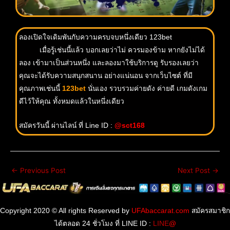
ลองเปิดใจเดิมพันกับความครบจบหนึ่งเดียว 123bet
เมื่อรู้เช่นนี้แล้ว บอกเลยว่าไม่ ควรมองข้าม หากยังไม่ได้
ลอง เข้ามาเป็นส่วนหนึ่ง และลองมาใช้บริการดู รับรองเลยว่า
คุณจะได้รับความสนุกสนาน อย่างแน่นอน จากเว็บไซต์ ที่มี
คุณภาพเช่นนี้
123bet
นั่นเอง รวบรวมค่ายดัง ค่ายดี เกมดังเกม
ดีไว้ให้คุณ ทั้งหมดแล้วในหนึ่งเดียว
สมัครวันนี้ ผ่านไลน์ ที่ Line ID :
@sct168
←
Previous Post
Next Post
→
Copyright 2020 © All rights Reserved by
UFAbaccarat.com
สมัครสมาชิก
ได้ตลอด 24 ชั่วโมง ที่ LINE ID :
LINE
@