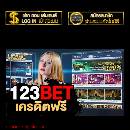
Skip
to
content
/
casino
/ By
Meesara