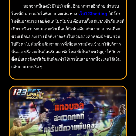
นอกจากนี้เองยังมีโปรโมชั่น อีกมากมายอีกด้วย สำหรับ
ใครที่มี ความสนใจที่อยากจะเล่น ทาง
เว็บ
123betting
ก็มีโปร
โมชั่นมากมาย เลยตั้งแต่โปรโมชั่น ต้อนรับตั้งแต่แรกเข้ากันเลยที
เดียว หรือว่าระบบแนะนำเพื่อนก็มีเช่นเดียวกันเราสามารถที่จะ
ชวนเพื่อนของเรา เพื่อที่เราจะรับในส่วนของค่าคอมมิชชั่น รวม
ไปถึงค่าโบนัสเพิ่มเติมจากการที่เพื่อนเราสมัครเข้ามาใช้บริการ
นั่นเอง หรือจะเป็นต้อนรับสมาชิกใหม่ ที่เป็นเงินขวัญถุงให้กับเรา
ซึ่งเป็นเครดิตฟรีเริ่มต้นที่จะทำให้เรานั้นสามารถที่จะเล่นได้เงิน
กลับมาแบบจริง ๆ