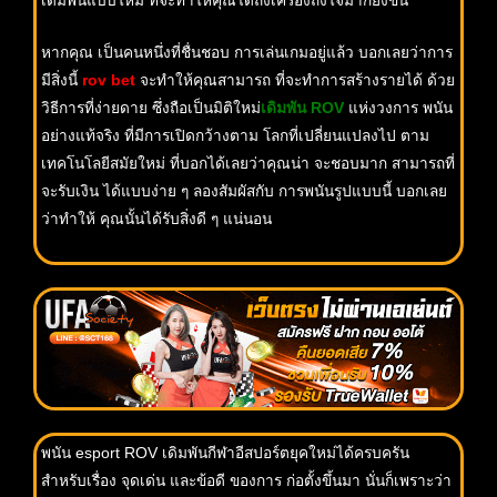
เดิมพันแบบใหม่ ที่จะทำให้คุณได้ถึงเครื่องถึงใจมากยิ่งขึ้น
หากคุณ เป็นคนหนึ่งที่ชื่นชอบ การเล่นเกมอยู่แล้ว บอกเลยว่าการ
มีสิ่งนี้
rov bet
จะทำให้คุณสามารถ ที่จะทำการสร้างรายได้ ด้วย
วิธีการที่ง่ายดาย ซึ่งถือเป็นมิติใหม่
เดิมพัน
ROV
แห่งวงการ พนัน
อย่างแท้จริง ที่มีการเปิดกว้างตาม โลกที่เปลี่ยนแปลงไป ตาม
เทคโนโลยีสมัยใหม่ ที่บอกได้เลยว่าคุณน่า จะชอบมาก สามารถที่
จะรับเงิน ได้แบบง่าย ๆ ลองสัมผัสกับ การพนันรูปแบบนี้ บอกเลย
ว่าทำให้ คุณนั้นได้รับสิ่งดี ๆ แน่นอน
พนัน esport ROV เดิมพันกีฬาอีสปอร์ตยุคใหม่ได้ครบครัน
สำหรับเรื่อง จุดเด่น และข้อดี ของการ ก่อตั้งขึ้นมา นั่นก็เพราะว่า