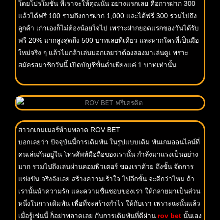
โดยโปรโมชั่น ที่เราจะให้คุณนั้น อย่างแรกเลย คือการฝาก 300
แล้วได้ฟรี 100 รวมถึงการฝาก 1,000 และได้ฟรี 300 รวมไปถึง
ลูกค้า เก่าเองก็ไม่ต้องน้อยใจไป เพราะฝากยอดแรกของวันได้รับ
ฟรี 20% มากสูงสุดถึง 500 บาทเลยทีเดียว และหากใครที่เป็นมือ
ใหม่จริง ๆ แล้วไม่กล้าเล่นบอกเลยว่าต้องลองมาเล่นดูเ พราะ
สมัครสมาชิกวันนี้ เปิดบัญชีขั้นต่ำเพียงแค่ 1 บาทเท่านั้น
สาวกเกมเมอร์ห้ามพลาด ROV BET
บอกเลยว่า ปัจจุบันนี้การเดิมพัน ในรูปแบบเดิม พันเกมออนไลน์ที่
คนเล่นกันอยู่ใน โทรศัพท์มือถือของเรานั้น กำลังมาแรงเป็นอย่าง
มาก รวมไปถึงเล่นผ่านคอมพิวเตอร์ ของเราด้วย ถึงขั้น จัดการ
แข่งขัน จริงจังเลย สร้างความเร้าใจ ไปอีกขั้น จะดีกว่าไหม ถ้า
เรานั้นนำความรัก และความชื่นชอบของเรา ให้กลายมาเป็นส่วน
หนึ่งในการเดิมพัน เพื่อที่จะสร้างกำไร ให้กับเรา เพราะฉะนั้นแล้ว
เมื่อรู้เช่นนี้ ก็อย่าพลาดเลย กับการเดิมพันที่ดีผ่าน
rov bet
นั้นเอง