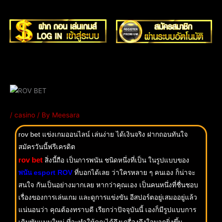
Skip
to
content
/
casino
/ By
Meesara
rov bet แข่งเกมออนไลน์ เล่นง่าย ได้เงินจริง ฝากถอนทันใจ
สมัครวันนี้ฟรีเครดิต
rov bet
สิ่งนี้ถือ เป็นการพนัน ชนิดหนึ่งที่เป็น ในรูปแบบของ
พนัน
esport ROV
ที่บอกได้เลย ว่าใครหลาย ๆ คนเอง ก็น่าจะ
สนใจ กันเป็นอย่างมากเลย หากว่าคุณเอง เป็นคนหนึ่งที่ชื่นชอบ
เรื่องของการเล่นเกม และดูการแข่งขัน อีสปอร์ตอยู่เสมออยู่แล้ว
แน่นอนว่า คุณต้องทราบดี เรียกว่าปัจจุบันนี้ เองก็มีรูปแบบการ