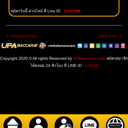
สมัครวันนี้ ผ่านไลน์ ที่ Line ID :
@sct168
←
Previous Post
Next Post
→
Copyright 2020 © All rights Reserved by
UFAbaccarat.com
สมัครสมาชิก
ได้ตลอด 24 ชั่วโมง ที่ LINE ID :
LINE
@
ufasociety