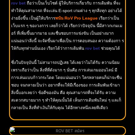
rov bet
ถือว่าเป็นเว็บไซต์ ผู้ให้บริการเกี่ยวกับ การเดิมพัน ที่จะ
ทำให้คุณสามารถ ที่จะเล่น E-sport เกมต่าง ๆ ทุกสิ่งทุก อย่างได้
ง่ายยิ่งขึ้น เป็นผู้ให้บริการ
พนัน
RoV Pro League
เรียกว่าเป็น
เว็บแรก ๆ ของวงการ เลยก็ว่าได้ เรียกว่าปัจจุบัน นี้มีสาวกเกมเม
อร์ ที่เพิ่มขึ้นมากมาย และชื่นชอบการแข่งขัน เป็นอย่างมาก
แน่นอนว่าสิ่งนี้ จะจัดขึ้นมาเพื่อเป็น การตอบสนอง ความต้องกา ร
ให้กับทุกท่านนั่นเอง เรียกได้ว่าการเดิมพัน
rov bet
ช่วยคุณได้
ซึ่งในปัจจุบันนี้ ไม่สามารถปฏิเสธ ได้เลยว่าไม่ได้รับ ความนิยม
เพราะถือว่าเป็น สิ่งที่ที่ดังมาก ๆ นั่นคือ การเล่นเกมออนไลน์ มี
การเล่นแบบก้าวกระโดด โดยแน่นอนว่า ใครหลายคนก็น่าจะชื่น
ชอบ จนกลายเป็นว่า อยากที่จะให้มีเรื่องของ การเดิมพันเข้ามา
สิ่งนี้บอกเลยว่า ข้อดีของมัน คือ คุณสามารถที่จะได้รับ ความ
สะดวกสบายมาก ๆ ทำให้คุณนั้นได้ เห็นการเดิมพันใหม่ ๆ และก็
กลายเป็น สิ่งที่ทำเงินให้กับคุณ ได้อีกทางหนึ่งเลยทีเดียว