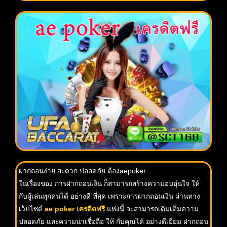
ฝากถอนง่าย สะดวก ปลอดภัย ต้องaepoker
ในเรื่องของ การฝากถอนเงิน ก็สามารถสร้างความอบอุ่นใจ ให้
กับผู้เล่นทุกคนได้ อย่างดี ที่สุด เพราะการฝากถอนเงิน ผ่านทาง
เว็บไซต์
ae poker เครดิตฟรี
แห่งนี้ จะสามารถเติมเต็มความ
ปลอดภัย และความน่าเชื่อถือ ให้ กับคุณได้ อย่างดีเยี่ยม ฝากถอน