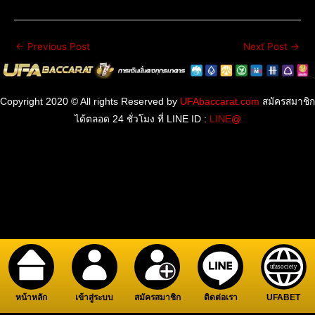
←
Previous Post
Next Post
→
Copyright 2020 © All rights Reserved by
UFAbaccarat.com
สมัครสมาชิก
ได้ตลอด 24 ชั่วโมง ที่ LINE ID :
LINE
@
ufasociety
หน้าหลัก
เข้าสู่ระบบ
สมัครสมาชิก
ติดต่อเรา
UFABET