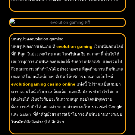
บทสรุปของevolution gaming
บทสรุปของการเล่นเกม ที่
evolution gaming
เว็บพนันออนไลน์
ที่ดี ที่สุด ในประเทศไทย และ ในทวีปเอเชีย ณ เวลานี้ มั่นใจได้
เลยว่าทุกการเดิมพันของคุณจะได้ รับความปลอดภัย และรวมไป
ถึงคุณสามารถทำกำไรได้ อย่างง่ายดาย ที่สุดด้วยการเดิมพันเล่น
เกมคาสิโนออนไลน์ต่างๆ ที่เปิด ให้บริการ ผ่านทางเว็บไซต์
evolutiongaming casino online
แห่งนี้ ไม่ว่าจะเป็นเกมบา
คาร่าออนไลน์ เก้าเก แบล็คแจ็ค และเสือมังกร ทำกำไรไม่ยาก
เล่นง่ายได้ เงินจริงรับประกันความสนุก ตอบโจทย์ทุกความ
ต้องการเข้าถึงได้ อย่างง่ายดาย ผ่านทางเว็บบราวเซอร์ Google
และ Safari ที่สำคัญยังสามารถเข้าไปวางเดิมพัน ผ่านทางระบบ
โทรศัพท์มือถือต่างๆได้ อีกด้วย