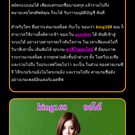
สมัครแบบออโต้ เพียงแค่กรอกชื่อนามสกุล แล้วรวมไปถึง
หมายเลขโทรศัพท์คุณ ก็จะได้ รับการอนุมัติบัญชี ทันที
สำหรับใคร ที่อยากเล่นเกมสล็อต กับเว็บ ของเรา
king168
คุณ ก็
สามารถใช้งานลิ้งค์ทางเข้า ของเว็บ
autobet
ได้ ทันทีเข้าสู่
ระบบได้ อย่างง่ายดายรวดเร็วทันใจภาย ในเวลาเพียงแค่ไม่กี่
วินาทีเท่านั้น เดิมพันได้ ทุกเกม
คาสิโนออนไลน์
ที่ มีคุณภาพ
รวบรวมเกมสล็อต จากทุกค่ายดังชั้นนำต่างๆ ทั้ง ในทวีปเอเชีย
และรวมไปถึง ในประเทศไทยไม่ว่า จะเป็น ในส่วน ของค่ายเกมพี
จี โจ๊กเกอร์เกมมิ่งไมโครเกมมิ่ง และรวมไปถึง ค่ายเกมชื่อดัง
อย่างเกมเพลย์อินเตอร์แอคทีฟ