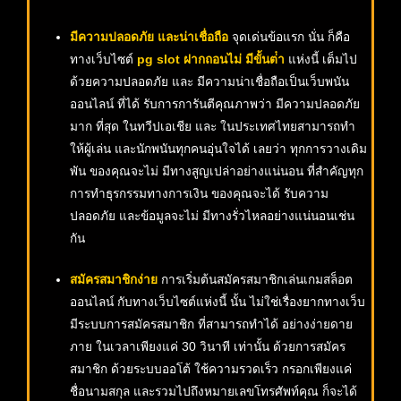
มีความปลอดภัย และน่าเชื่อถือ
จุดเด่นข้อแรก นั่น ก็คือ
ทางเว็บไซต์
pg slot ฝากถอนไม่ มีขั้นต่ํา
แห่งนี้ เต็มไป
ด้วยความปลอดภัย และ มีความน่าเชื่อถือเป็นเว็บพนัน
ออนไลน์ ที่ได้ รับการการันตีคุณภาพว่า มีความปลอดภัย
มาก ที่สุด ในทวีปเอเชีย และ ในประเทศไทยสามารถทำ
ให้ผู้เล่น และนักพนันทุกคนอุ่นใจได้ เลยว่า ทุกการวางเดิม
พัน ของคุณจะไม่ มีทางสูญเปล่าอย่างแน่นอน ที่สำคัญทุก
การทำธุรกรรมทางการเงิน ของคุณจะได้ รับความ
ปลอดภัย และข้อมูลจะไม่ มีทางรั่วไหลอย่างแน่นอนเช่น
กัน
สมัครสมาชิกง่าย
การเริ่มต้นสมัครสมาชิกเล่นเกมสล็อต
ออนไลน์ กับทางเว็บไซต์แห่งนี้ นั้น ไม่ใช่เรื่องยากทางเว็บ
มีระบบการสมัครสมาชิก ที่สามารถทำได้ อย่างง่ายดาย
ภาย ในเวลาเพียงแค่ 30 วินาที เท่านั้น ด้วยการสมัคร
สมาชิก ด้วยระบบออโต้ ใช้ความรวดเร็ว กรอกเพียงแค่
ชื่อนามสกุล และรวมไปถึงหมายเลขโทรศัพท์คุณ ก็จะได้