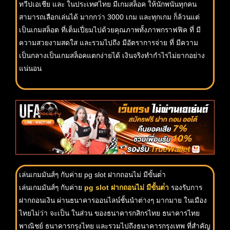
ทวีปเอเชีย และ ในประเทศไทย มีเกมสล็อค ให้นักพนันทุกคน
สามารถเลือกเล่นได้ มากกว่า 3000 เกม และทุกเกม ก็ล้วนแต่
เป็นเกมสล็อต ที่เต็มเปี่ยมไปด้วยคุณภาพทั้งภาพกราฟฟิค ที่ มี
ความสวยงามสดใส และรวมไปถึง มีอัตราการจ่าย ที่ มีความ
เป็นกลางเป็นเกมสล็อคแตกง่ายได้ เงินจริงทำกำไรไม่ยากอย่าง
แน่นอน
เล่นเกมมันส์ๆ กับค่าย pg slot ฝากถอนไม่ มีขั้นต่ํา
เล่นเกมมันส์ๆ กับค่าย
pg slot ฝากถอนไม่ มีขั้นต่ํา
รองรับการ
ฝากถอนเงิน ผ่านธนาคารออนไลน์ชั้นนำต่างๆ มากมาย ในเมือง
ไทยไม่ว่า จะเป็น ในส่วน ของธนาคารกสิกรไทย ธนาคารไทย
พาณิชย์ ธนาคารกรุงไทย และรวมไปถึงธนาคารกรุงเทพ ที่สำคัญ