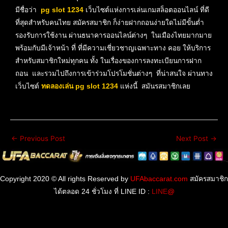
มีชื่อว่า
pg slot 1234
เว็บไซต์แห่งการเล่นเกมสล็อตออนไลน์ ที่ดี
ที่สุดสำหรับคนไทย สมัครสมาชิก ก็ง่ายฝากถอนง่ายใดไม่มีขั้นต่ำ
รองรับการใช้งาน ผ่านธนาคารออนไลน์ต่างๆ ในเมืองไทยมากมาย
พร้อมกับมีเจ้าหน้า ที่ ที่มีความเชี่ยวชาญเฉพาะทาง คอย ให้บริการ
สำหรับสมาชิกใหม่ทุกคน ทั้ง ในเรื่องของการลงทะเบียนการฝาก
ถอน และรวมไปถึงการเข้าร่วมโปรโมชั่นต่างๆ ที่น่าสนใจ ผ่านทาง
เว็บไซต์
ทดลองเล่น pg slot 1234
แห่งนี้ สมันรสมาชิกเลย
←
Previous Post
Next Post
→
Copyright 2020 © All rights Reserved by
UFAbaccarat.com
สมัครสมาชิก
ได้ตลอด 24 ชั่วโมง ที่ LINE ID :
LINE
@