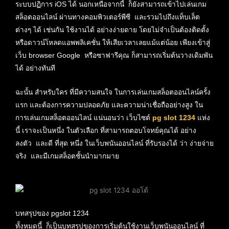
ระบบปฏิการ iOS ได้ นอกเหนือจากนี้ ก็ยังสามารถเข้าไปเล่นเกม
สล็อตออนไลน์ ผ่านทางคอมพิวเตอร์พีซี และรวมไปถึงแท็บเล็ต
ต่างๆ ได้ เช่นกัน ใช้งานได้ อย่างง่ายดาย โดยไม่จำเป็นต้องติดตั้ง
หรือดาวน์โหลดแอพพลิเคชั่น ให้เสียเวลาเลยแม้แต่น้อย เพียงเข้าสู่
เว็บ browser Google หรือซาฟารีคุณ ก็สามารถเริ่มต้นวางเดิมพัน
ได้ อย่างทันที
ฉะนั้น สำหรับใคร ที่มีความสนใจ ในการเล่นเกมสล็อตออนไลน์ครั้ง
แรก และต้องการความปลอดภัย และความน่าเชื่อถืออย่างสูง ใน
การเล่นเกมสล็อตออนไลน์ แน่นอนว่า เว็บไซต์
pg slot 1234
แห่ง
นี้ เราจะเป็นหนึ่ง ในตัวเลือก ที่สามารถตอบโจทย์คุณได้ อย่าง
ลงตัว และดี ที่สุด หนึ่ง ในเว็บพนันออนไลน์ ที่รับรองได้ ว่า ง่ายจ่าย
จริง และมีเกมสล็อตชั้นนำมากมาย
บทสรุปของ pgslot 1234
ทั้งหมดนี้ ก็เป็นบทสรุปของการเริ่มต้นใช้งานเว็บพนันออนไลน์ ที่