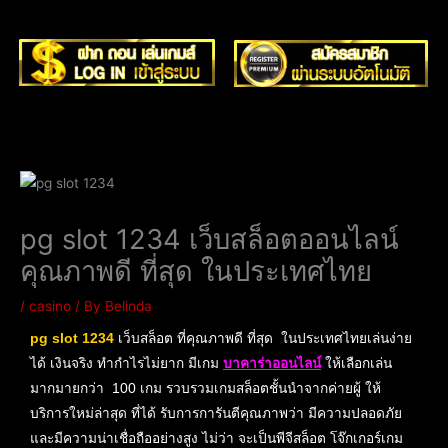
Skip
to
content
pg slot 1234 เว็บสล็อตออนไลน์
คุณภาพดี ที่สุด ในประเทศไทย
/
casino
/ By
Belinda
pg slot 1234
เว็บสล็อต ที่คุณภาพดี ที่สุด ในประเทศไทยเล่นง่าย
ได้ เงินจริง ทำกำไรไม่ยาก มีเกม
บาคาร่าออนไลน์
ให้เลือกเล่น
มากมายกว่า 100 เกม รวบรวมเกมสล็อตชั้นนำจากค่ายผู้ ให้
บริการใหม่ล่าสุด ที่ได้ รับการการันตีคุณภาพว่า มีความปลอดภัย
และมีความน่าเชื่อถืออย่างสูง ไม่ว่า จะเป็นพีจีสล็อต โจ๊กเกอร์เกม