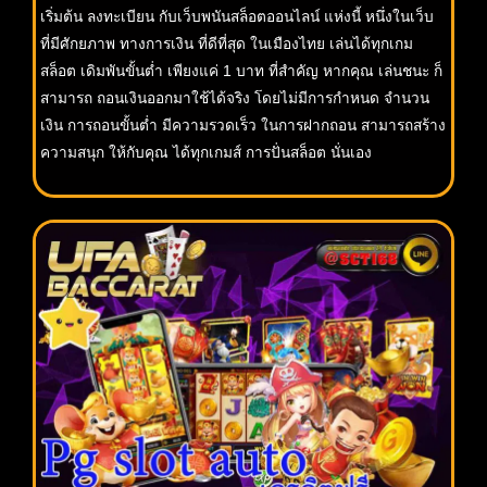
เริ่มต้น ลงทะเบียน กับเว็บพนันสล็อตออนไลน์ แห่งนี้ หนึ่งในเว็บ
ที่มีศักยภาพ ทางการเงิน ที่ดีที่สุด ในเมืองไทย เล่นได้ทุกเกม
สล็อต เดิมพันขั้นต่ำ เพียงแค่ 1 บาท ที่สำคัญ หากคุณ เล่นชนะ ก็
สามารถ ถอนเงินออกมาใช้ได้จริง โดยไม่มีการกำหนด จำนวน
เงิน การถอนขั้นต่ำ มีความรวดเร็ว ในการฝากถอน สามารถสร้าง
ความสนุก ให้กับคุณ ได้ทุกเกมส์ การปั่นสล็อต นั่นเอง