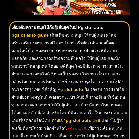
เติมเต็มความสนุกให้กับผู้เล่นยุคใหม่
Pg slot auto
pgslot auto game
เติมเต็มความสนุก ให้กับผู้เล่นยุคใหม่
สร้างเสริมประสบการณ์ใหม่ๆ ในการเริ่มต้น เล่นเกมสล็อต
ออนไลน์ ด้วยช่องทางการทำธุรกรรม การฝากเงิน ที่มีความ
ปลอดภัย และสามารถสร้างความพึงพอใจ ให้กับผู้เล่น และนัก
พนันชาวไทย ทุกคน ได้อย่างดีที่สุด โดยมีช่องทาง การฝากเงิน
ผ่านธนาคารออนไลน์ ที่ทางเว็บ รองรับ ไม่ว่าจะเป็น ธนาคาร
กสิกรไทย ธนาคารไทยพาณิชย์ ธนาคารกรุงไทย และรวมไปถึง
ธนาคารกรุงเทพ ที่สำคัญ
Pg slot auto
ยัง รองรับ การฝากเงิน
ผ่านช่องทางทรูมันนี่ Wallet กระเป๋าเงินอิเล็กทรอนิกส์ ที่เชื่อมต่อ
ทุกความสะดวกสบาย ให้กับผู้เล่น และนักพนันชาวไทย ทุกคน
ได้อย่างลงตัว ที่สุด สำหรับใคร ที่มีความสนใจ ในการเริ่มต้น เล่น
เกมสล็อตออนไลน์ กบ
ทางเข้า
pg slot auto 168
แต่ยังไม่รู้ว่า
จะเริ่มต้นสมัครสมาชิกผ่านไลน์
@sct168
เพื่อวางเดิมพัน เล่น
เกมสล็อต กับเว็บไหนดี เราก็อยากแนะนำ ให้ผู้เล่นทุกคน ทำการ