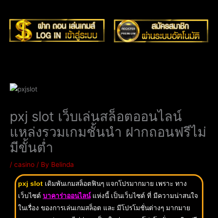
Skip
to
content
pxj slot เว็บเล่นสล็อตออนไลน์
แหล่งรวมเกมชั้นนำ ฝากถอนฟรีไม่
มีขั้นต่ำ
/
casino
/ By
Belinda
pxj slot
เดิมพันเกมสล็อตฟินๆ แจกโปรมากมาย เพราะ ทาง
เว็บไซต์
บาคาร่าออนไลน์
แห่งนี้ เป็นเว็บไซต์ ที่ มีความน่าสนใจ
ในเรื่อง ของการเล่นเกมสล็อต และ มีโปรโมชั่นต่างๆ มากมาย