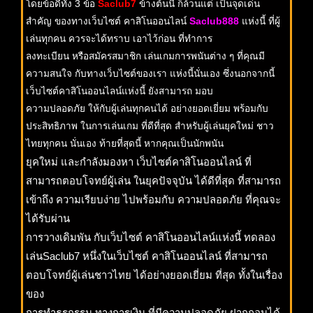
โดยข้อดีทั้ง 3 ข้อ
Saclub7
ข้างต้นนี้ ก็ล้วนแต่ เป็นจุดเด่น
สำคัญ ของทางเว็บไซต์ คาสิโนออนไลน์
Saclub888
แห่งนี้ ที่ผู้
เล่นทุกคน ควรจะได้ทราบ เอาไว้ก่อน ที่ทำการ
ลงทะเบียน หรือสมัครสมาชิก เล่นเกมการพนันต่าง ๆ ที่คุณมี
ความสนใจ กับทางเว็บไซต์ของเรา แห่งนี้นั่นเอง ซึ่งนอกจากนี้
เว็บไซต์คาสิโนออนไลน์แห่งนี้ ยังสามารถ มอบ
ความปลอดภัย ให้กับผู้เล่นทุกคนได้ อย่างยอดเยี่ยม พร้อมกับ
ประสิทธิภาพ ในการเล่นเกม ที่ดีที่สุด สำหรับผู้เล่นยุคใหม่ ชาว
ไทยทุกคน นั่นเอง ท้ายที่สุดนี้ หากคุณเป็นนักพนัน
ยุคใหม่ และกำลังมองหา เว็บไซต์คาสิโนออนไลน์ ที่
สามารถตอบโจทย์ผู้เล่น ในยุคปัจจุบัน ได้ดีที่สุด ที่สามารถ
เข้าถึง ความเรียบง่าย ไปพร้อมกับ ความปลอดภัย ที่คุณจะ
ได้รับผ่าน
การวางเดิมพัน กับเว็บไซต์ คาสิโนออนไลน์แห่งนี้ ทดลอง
เล่นSaclub7
หนึ่งในเว็บไซต์ คาสิโนออนไลน์ ที่สามารถ
ตอบโจทย์ผู้เล่นชาวไทย ได้อย่างยอดเยี่ยม ที่สุด ทั้งในเรื่อง
ของ
การทำธุรกรรม ทางการเงิน ที่มีความปลอดภัย ฝากถอนได้