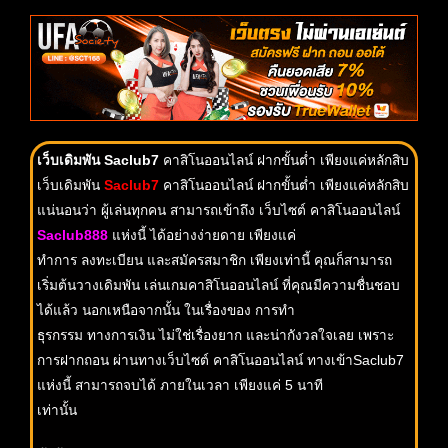
เว็บเดิมพัน Saclub7
คาสิโนออนไลน์ ฝากขั้นต่ำ เพียงแค่หลักสิบ
เว็บเดิมพัน
Saclub7
คาสิโนออนไลน์ ฝากขั้นต่ำ เพียงแค่หลักสิบ
แน่นอนว่า ผู้เล่นทุกคน สามารถเข้าถึง เว็บไซต์ คาสิโนออนไลน์
Saclub888
แห่งนี้ ได้อย่างง่ายดาย เพียงแค่
ทำการ ลงทะเบียน และสมัครสมาชิก เพียงเท่านี้ คุณก็สามารถ
เริ่มต้นวางเดิมพัน เล่นเกมคาสิโนออนไลน์ ที่คุณมีความชื่นชอบ
ได้แล้ว นอกเหนือจากนั้น ในเรื่องของ การทำ
ธุรกรรม ทางการเงิน ไม่ใช่เรื่องยาก และน่ากังวลใจเลย เพราะ
การฝากถอน ผ่านทางเว็บไซต์ คาสิโนออนไลน์ ทางเข้าSaclub7
แห่งนี้ สามารถจบได้ ภายในเวลา เพียงแค่ 5 นาที
เท่านั้น