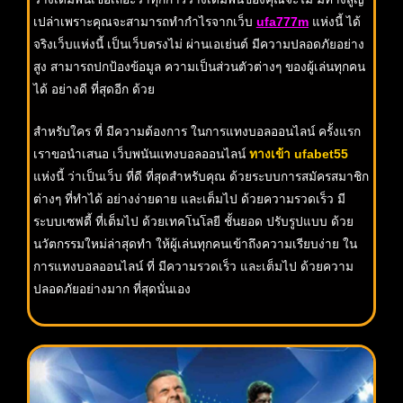
เปล่าเพราะคุณจะสามารถทำกำไรจากเว็บ
ufa777m
แห่งนี้ ได้
จริงเว็บแห่งนี้ เป็นเว็บตรงไม่ ผ่านเอเย่นต์ มีความปลอดภัยอย่าง
สูง สามารถปกป้องข้อมูล ความเป็นส่วนตัวต่างๆ ของผู้เล่นทุกคน
ได้ อย่างดี ที่สุดอีก ด้วย
สำหรับใคร ที่ มีความต้องการ ในการแทงบอลออนไลน์ ครั้งแรก
เราขอนำเสนอ เว็บพนันแทงบอลออนไลน์
ทางเข้า ufabet55
แห่งนี้ ว่าเป็นเว็บ ที่ดี ที่สุดสำหรับคุณ ด้วยระบบการสมัครสมาชิก
ต่างๆ ที่ทำได้ อย่างง่ายดาย และเต็มไป ด้วยความรวดเร็ว มี
ระบบเซฟตี้ ที่เต็มไป ด้วยเทคโนโลยี ชั้นยอด ปรับรูปแบบ ด้วย
นวัตกรรมใหม่ล่าสุดทำ ให้ผู้เล่นทุกคนเข้าถึงความเรียบง่าย ใน
การแทงบอลออนไลน์ ที่ มีความรวดเร็ว และเต็มไป ด้วยความ
ปลอดภัยอย่างมาก ที่สุดนั่นเอง