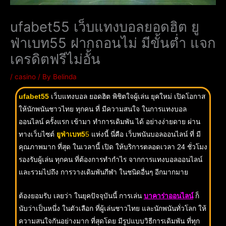
ufabet55 เว็บแทงบอลยอดฮิต ยู
ฟ่าเบท55 ฝากถอนไม่ มีขั้นต่ำ แจก
เครดิตฟรีไม่อั้น
/
casino
/ By
Belinda
ufabet55
เว็บแทงบอล ยอดฮิต พิชิตใจผู้เล่น ยุคใหม่ เปิดโอกาส
ให้นักพนันชาวไทย ทุกคน ที่ มีความสนใจ ในการแทงบอล
ออนไลน์ ครั้งแรก เข้ามา ทำการเดิมพัน ได้ อย่างง่ายดาย ผ่าน
ทางเว็บไซต์
ยูฟ่าเบท5
5
แห่งนี้ นี่คือ เว็บพนันบอลออนไลน์ ที่ มี
คุณภาพมาก ที่สุด ในเวลานี้ เปิด ให้บริการตลอดเวลา 24 ชั่วโมง
รองรับผู้เล่น ทุกคน ที่ต้องการทำกำไร จากการแทงบอลออนไลน์
และรวมไปถึง การวางเดิมพันกีฬา ในชนิดอื่นๆ อีกมากมาย
ต้องยอมรับ เลยว่า ในยุคปัจจุบันนี้ การเล่น
บาคาร่าออนไลน์
ก็
นับว่าเป็นหนึ่ง ในตัวเลือก ที่ผู้เล่นชาวไทย และนักพนันทั่วโลก ให้
ความสนใจกันอย่างมาก ที่สุดโดย มีรูปแบบวิธีการเดิมพัน ที่ทุก