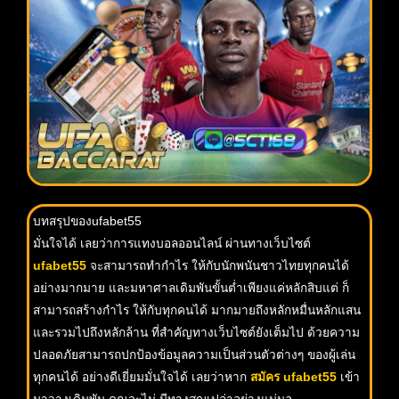
บทสรุปของufabet55
มั่นใจได้ เลยว่าการแทงบอลออนไลน์ ผ่านทางเว็บไซต์
ufabet55
จะสามารถทำกำไร ให้กับนักพนันชาวไทยทุกคนได้
อย่างมากมาย และมหาศาลเดิมพันขั้นต่ำเพียงแค่หลักสิบแต่ ก็
สามารถสร้างกำไร ให้กับทุกคนได้ มากมายถึงหลักหมื่นหลักแสน
และรวมไปถึงหลักล้าน ที่สำคัญทางเว็บไซต์ยังเต็มไป ด้วยความ
ปลอดภัยสามารถปกป้องข้อมูลความเป็นส่วนตัวต่างๆ ของผู้เล่น
ทุกคนได้ อย่างดีเยี่ยมมั่นใจได้ เลยว่าหาก
สมัคร ufabet55
เข้า