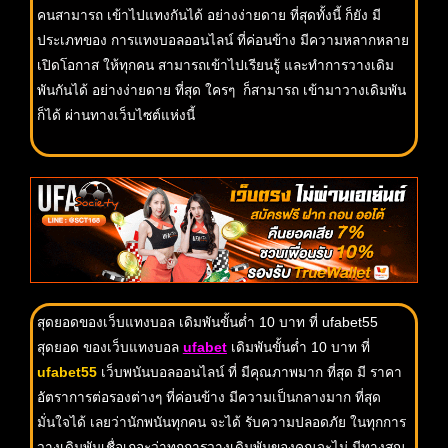
คนสามารถ เข้าไปแทงกันได้ อย่างง่ายดาย ที่สุดทั้งนี้ ก็ยัง มี
ประเภทของ การแทงบอลออนไลน์ ที่ค่อนข้าง มีความหลากหลาย
เปิดโอกาส ให้ทุกคน สามารถเข้าไปเรียนรู้ และทำการวางเดิม
พันกันได้ อย่างง่ายดาย ที่สุด ใครๆ ก็สามารถ เข้ามาวางเดิมพัน
ก็ได้ ผ่านทางเว็บไซต์แห่งนี้
สุดยอดของเว็บแทงบอล เดิมพันขั้นต่ำ 10 บาท ที่ ufabet55
สุดยอด ของเว็บแทงบอล
ufabet
เดิมพันขั้นต่ำ 10 บาท ที่
ufabet55
เว็บพนันบอลออนไลน์ ที่ มีคุณภาพมาก ที่สุด มี ราคา
อัตราการต่อรองต่างๆ ที่ค่อนข้าง มีความเป็นกลางมาก ที่สุด
มั่นใจได้ เลยว่านักพนันทุกคน จะได้ รับความปลอดภัย ในทุกการ
วางเดิมพันเชื่อเถอะว่าทุกการวางเดิมพันของคุณจะไม่ มีทางสูญ