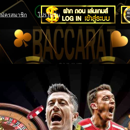
สมัครสมาชิก
โปรโมชั่น