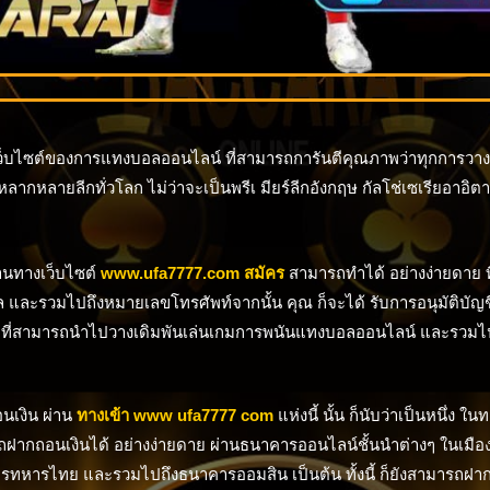
ว็บไซต์ของการแทงบอลออนไลน์ ที่สามารถการันตีคุณภาพว่าทุกการวา
หลากหลายลีกทั่วโลก ไม่ว่าจะเป็นพรีเ มียร์ลีกอังกฤษ กัลโช่เซเรียอาอ
่านทางเว็บไซต์
www.ufa7777.com สมัคร
สามารถทำได้ อย่างง่ายดาย ท
ล และรวมไปถึงหมายเลขโทรศัพท์จากนั้น คุณ ก็จะได้ รับการอนุมัติบัญชี
0% ที่สามารถนำไปวางเดิมพันเล่นเกมการพนันแทงบอลออนไลน์ และรวมไปถ
นเงิน ผ่าน
ทางเข้า www ufa7777 com
แห่งนี้ นั้น ก็นับว่าเป็นหนึ่ง 
กถอนเงินได้ อย่างง่ายดาย ผ่านธนาคารออนไลน์ชั้นนำต่างๆ ในเมือ
รไทย และรวมไปถึงธนาคารออมสิน เป็นต้น ทั้งนี้ ก็ยังสามารถฝากถอนเ