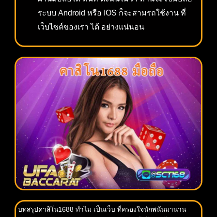
ระบบ Android หรือ IOS ก็จะสามรถใช้งาน ที่
เว็บไซต์ของเรา ได้ อย่างแน่นอน
บทสรุปคาสิโน1688 ทำไม เป็นเว็บ ที่ครองใจนักพนันมานาน