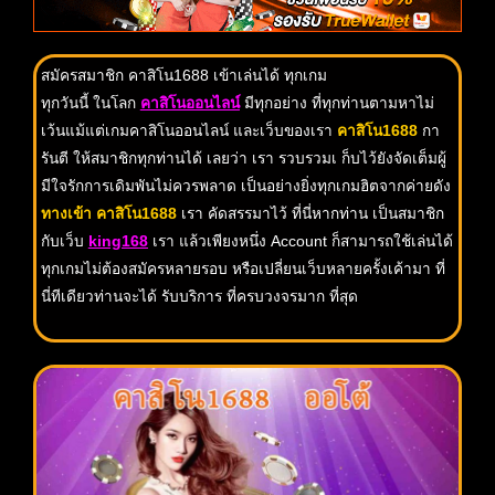
สมัครสมาชิก คาสิโน1688 เข้าเล่นได้ ทุกเกม
ทุกวันนี้ ในโลก
คาสิโนออนไลน์
มีทุกอย่าง ที่ทุกท่านตามหาไม่
เว้นแม้แต่เกมคาสิโนออนไลน์ และเว็บของเรา
คาสิโน1688
กา
รันตี ให้สมาชิกทุกท่านได้ เลยว่า เรา รวบรวมเ ก็บไว้ยังจัดเต็มผู้
มีใจรักการเดิมพันไม่ควรพลาด เป็นอย่างยิ่งทุกเกมฮิตจากค่ายดัง
ทางเข้า คาสิโน
1688
เรา คัดสรรมาไว้ ที่นี่หากท่าน เป็นสมาชิก
กับเว็บ
king168
เรา แล้วเพียงหนึ่ง Account ก็สามารถใช้เล่นได้
ทุกเกมไม่ต้องสมัครหลายรอบ หรือเปลี่ยนเว็บหลายครั้งเค้ามา ที่
นี่ทีเดียวท่านจะได้ รับบริการ ที่ครบวงจรมาก ที่สุด