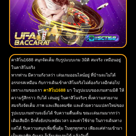
คาสิโน1688 สนุกจัดเต็ม กับรูปแบบเกม 3มิติ สมจริง เหมือนอยู่
ในคาสิโนจริง
หากท่าน มีความกังวลว่า เล่นเกมออนไลน์อยู่ ที่บ้านจะไม่ได้
อรรถรสเหมือน กับการเดินเข้าคาสิโนจริงไม่ต้องกังวลอีกต่อไป
เพราะเกมของเรา
คาสิโน
1688
มา ในรูปแบบของเกมสามมิติ ให้
ความรู้สึกราว กับได้ เล่นอยู่ ในคาสิโนจริงๆ ทั้งความสวยงาม
สมจริงจัดเต็ม ภาพ และเสียงคมชัด และด้วยความแปลกใหม่ของ
รูปแบบเกมท่านจะยิ่งได้ รับความตื่นเต้น ขณะเล่นเกมมากกว่า
เดิมเสียอีก อีกทั้งยังประหยัดเวลา และค่าใช้จ่าย ในการเดินทาง
แต่ได้ รับความสนุกเพิ่มขึ้นคุ้ม ในทุกทุกทาง เพียงแค่ท่านเข้ามา
เป็นสมาชิก กับเรา ก็เริ่มเล่นเกมได้ แล้ววันนี้