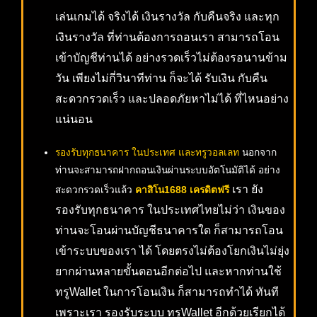
เล่นเกมได้ จริงได้ เงินรางวัล กับคืนจริง และทุก
เงินรางวัล ที่ท่านต้องการถอนเรา สามารถโอน
เข้าบัญชีท่านได้ อย่างรวดเร็วไม่ต้องรอนานข้าม
วัน เพียงไม่กี่วินาทีท่าน ก็จะได้ รับเงิน กับคืน
สะดวกรวดเร็ว และปลอดภัยหาไม่ได้ ที่ไหนอย่าง
แน่นอน
รองรับทุกธนาคาร ในประเทศ และทรูวอลเลท
นอกจาก
ท่านจะสามารถฝากถอนเงินผ่านระบบอัตโนมัติได้ อย่าง
เรา ยัง
สะดวกรวดเร็วแล้ว
คาสิโน
1688
เครดิตฟรี
รองรับทุกธนาคาร ในประเทศไทยไม่ว่า เงินของ
ท่านจะโอนผ่านบัญชีธนาคารใด ก็สามารถโอน
เข้าระบบของเรา ได้ โดยตรงไม่ต้องโยกเงินไม่ยุ่ง
ยากผ่านหลายขั้นตอนอีกต่อไป และหากท่านใช้
ทรูWallet ในการโอนเงิน ก็สามารถทำได้ ทันที
เพราะเรา รองรับระบบ ทรูWallet อีกด้วยเรียกได้