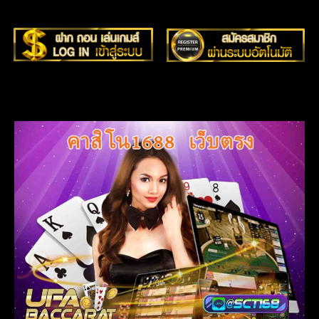
Skip
to
content